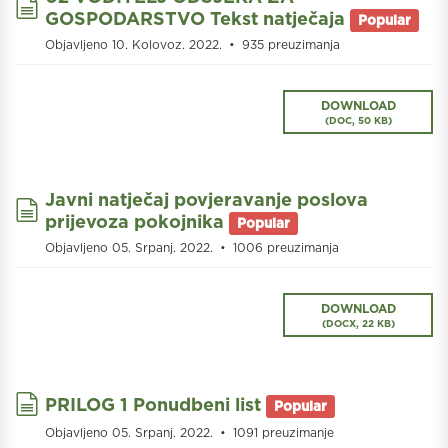
document
GOSPODARSTVO Tekst natječaja
Popular
Objavljeno 10. Kolovoz. 2022.
935 preuzimanja
DOWNLOAD
(
DOC,
50 KB
)
Javni natječaj povjeravanje poslova
document
prijevoza pokojnika
Popular
Objavljeno 05. Srpanj. 2022.
1006 preuzimanja
DOWNLOAD
(
DOCX,
22 KB
)
document
PRILOG 1 Ponudbeni list
Popular
Objavljeno 05. Srpanj. 2022.
1091 preuzimanje