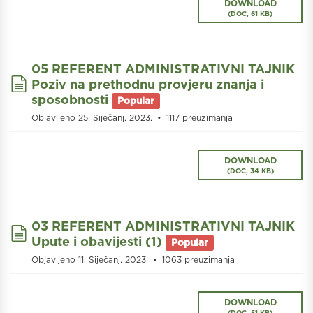
DOWNLOAD
(
DOC,
61 KB
)
05 REFERENT ADMINISTRATIVNI TAJNIK
document
Poziv na prethodnu provjeru znanja i
sposobnosti
Popular
Objavljeno 25. Siječanj. 2023.
1117 preuzimanja
DOWNLOAD
(
DOC,
34 KB
)
03 REFERENT ADMINISTRATIVNI TAJNIK
document
Upute i obavijesti (1)
Popular
Objavljeno 11. Siječanj. 2023.
1063 preuzimanja
DOWNLOAD
(
DOC,
51 KB
)