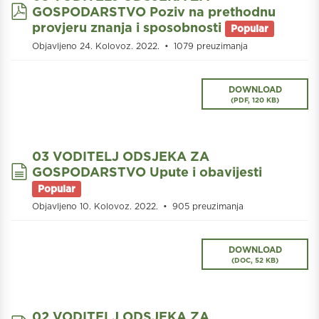
pdf
GOSPODARSTVO Poziv na prethodnu
provjeru znanja i sposobnosti
Popular
Objavljeno 24. Kolovoz. 2022.
1079 preuzimanja
DOWNLOAD
(
PDF,
120 KB
)
03 VODITELJ ODSJEKA ZA
document
GOSPODARSTVO Upute i obavijesti
Popular
Objavljeno 10. Kolovoz. 2022.
905 preuzimanja
DOWNLOAD
(
DOC,
52 KB
)
02 VODITELJ ODSJEKA ZA