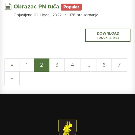
document
Obrazac PN tuča
Popular
Objavljeno 01. Lipanj. 2022.
1176 preuzimanja
DOWNLOAD
(
DOCX,
21 KB
)
«
1
2
3
4
…
6
7
»