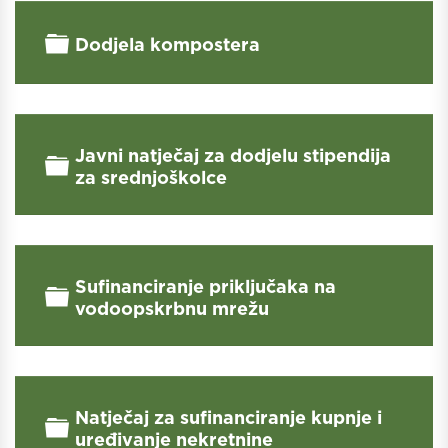
Folder
Dodjela kompostera
Javni natječaj za dodjelu stipendija
Folder
za srednjoškolce
Sufinanciranje priključaka na
Folder
vodoopskrbnu mrežu
Natječaj za sufinanciranje kupnje i
Folder
uređivanje nekretnine