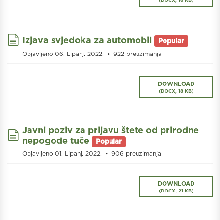
(
DOCX,
16 KB
)
document
Izjava svjedoka za automobil
Popular
Objavljeno 06. Lipanj. 2022.
922 preuzimanja
DOWNLOAD
(
DOCX,
18 KB
)
Javni poziv za prijavu štete od prirodne
document
nepogode tuče
Popular
Objavljeno 01. Lipanj. 2022.
906 preuzimanja
DOWNLOAD
(
DOCX,
21 KB
)