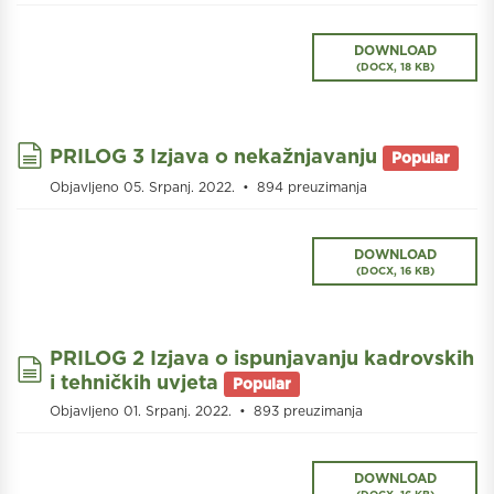
DOWNLOAD
(
DOCX,
18 KB
)
document
PRILOG 3 Izjava o nekažnjavanju
Popular
Objavljeno 05. Srpanj. 2022.
894 preuzimanja
DOWNLOAD
(
DOCX,
16 KB
)
PRILOG 2 Izjava o ispunjavanju kadrovskih
document
i tehničkih uvjeta
Popular
Objavljeno 01. Srpanj. 2022.
893 preuzimanja
DOWNLOAD