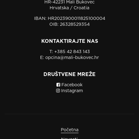
HR-42231 Mali Bukovec
Hrvatska / Croatia
IBAN: HR2023900011825100004
OIB: 26328529354
KONTAKTIRAJTE NAS
T:
+385 42 843 143
E:
opcina@mali-bukovec.hr
DRUŠTVENE MREŽE
Facebook
Instagram
Početna