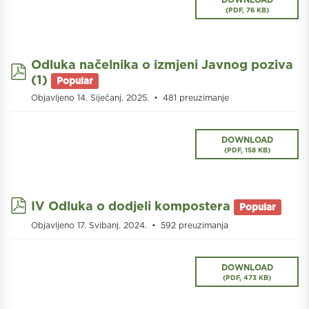
(
PDF,
76 KB
)
Odluka načelnika o izmjeni Javnog poziva
pdf
(1)
Popular
Objavljeno 14. Siječanj. 2025.
481 preuzimanje
DOWNLOAD
(
PDF,
158 KB
)
pdf
IV Odluka o dodjeli kompostera
Popular
Objavljeno 17. Svibanj. 2024.
592 preuzimanja
DOWNLOAD
(
PDF,
473 KB
)