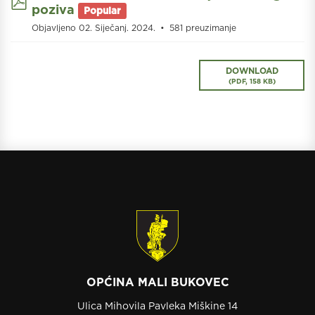
poziva
Popular
Objavljeno 02. Siječanj. 2024.
581 preuzimanje
DOWNLOAD
(
PDF,
158 KB
)
OPĆINA MALI BUKOVEC
Ulica Mihovila Pavleka Miškine 14