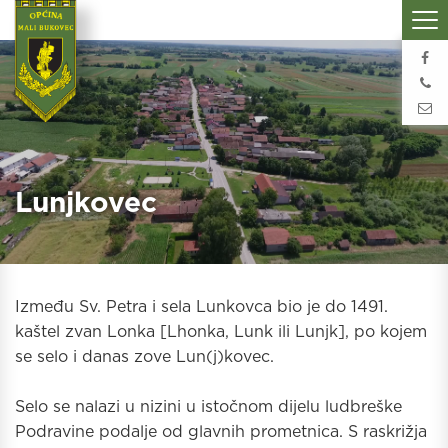
Lunjkovec
Između Sv. Petra i sela Lunkovca bio je do 1491.
kaštel zvan Lonka [Lhonka, Lunk ili Lunjk], po kojem
se selo i danas zove Lun(j)kovec.
Selo se nalazi u nizini u istočnom dijelu ludbreške
Podravine podalje od glavnih prometnica. S raskrižja