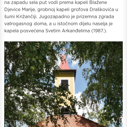
na zapadu sela put vodi prema kapeli Blažene
Djevice Marije, grobnoj kapeli grofova Draškovića u
šumi Križančiji. Jugozapadno je prizemna zgrada
vatrogasnog doma, a u istočnom dijelu naselja je
kapela posvećena Svetim Arkanđelima (1987.).