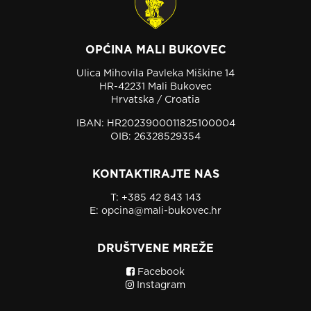
OPĆINA MALI BUKOVEC
Ulica Mihovila Pavleka Miškine 14
HR-42231 Mali Bukovec
Hrvatska / Croatia
IBAN: HR2023900011825100004
OIB: 26328529354
KONTAKTIRAJTE NAS
T:
+385 42 843 143
E:
opcina@mali-bukovec.hr
DRUŠTVENE MREŽE
Facebook
Instagram