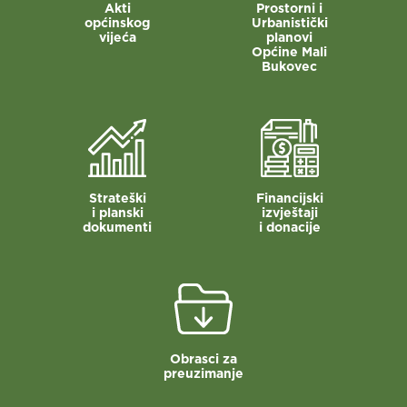
Akti
Prostorni i
općinskog
Urbanistički
vijeća
planovi
Općine Mali
Bukovec
Strateški
Financijski
i planski
izvještaji
dokumenti
i donacije
Obrasci za
preuzimanje