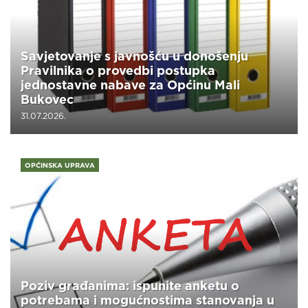
Savjetovanje s javnošću u donošenju
Pravilnika o provedbi postupka
jednostavne nabave za Općinu Mali
Bukovec
31.07.2026.
OPĆINSKA UPRAVA
Poziv građanima: ispunite anketu o
potrebama i mogućnostima stanovanja u