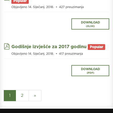
Popular
Objavljeno 14. Siječanj. 2018.
427 preuzimanja
DOWNLOAD
(
XLSX
)
pdf
Godišnje izvješće za 2017 godinu
Popular
Objavljeno 14. Siječanj. 2018.
417 preuzimanja
DOWNLOAD
(
PDF
)
1
2
»