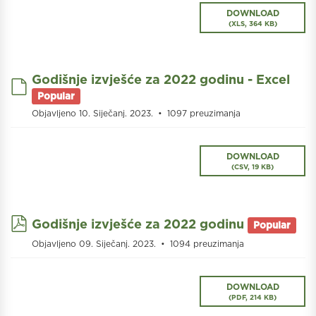
DOWNLOAD
(
XLS,
364 KB
)
Godišnje izvješće za 2022 godinu - Excel
default
Popular
Objavljeno 10. Siječanj. 2023.
1097 preuzimanja
DOWNLOAD
(
CSV,
19 KB
)
pdf
Godišnje izvješće za 2022 godinu
Popular
Objavljeno 09. Siječanj. 2023.
1094 preuzimanja
DOWNLOAD
(
PDF,
214 KB
)