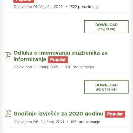
Objavljeno 01. Veljača. 2022.
1322 preuzimanja
DOWNLOAD
(
CSV,
19 KB
)
Odluka o imenovanju službenika za
pdf
informiranje
Popular
Objavljeno 11. Lipanj. 2021.
1011 preuzimanja
DOWNLOAD
(
PDF,
708 KB
)
pdf
Godišnje izvješće za 2020 godinu
Popular
Objavljeno 08. Siječanj. 2021.
1651 preuzimanje