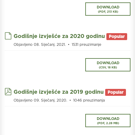
DOWNLOAD
(
PDF,
213 KB
)
default
Godišnje izvješće za 2020 godinu
Popular
Objavljeno 08. Siječanj. 2021.
1531 preuzimanje
DOWNLOAD
(
CSV,
18 KB
)
pdf
Godišnje izvješće za 2019 godinu
Popular
Objavljeno 09. Siječanj. 2020.
1046 preuzimanja
DOWNLOAD
(
PDF,
2.28 MB
)