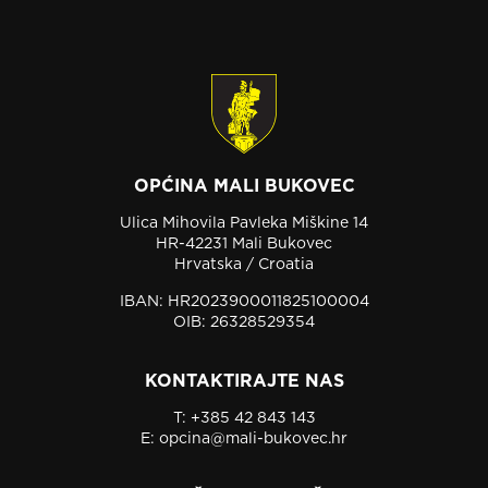
OPĆINA MALI BUKOVEC
Ulica Mihovila Pavleka Miškine 14
HR-42231 Mali Bukovec
Hrvatska / Croatia
IBAN: HR2023900011825100004
OIB: 26328529354
KONTAKTIRAJTE NAS
T:
+385 42 843 143
E:
opcina@mali-bukovec.hr