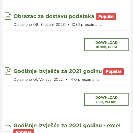
document
Obrazac za dostavu podataka
Popular
Objavljeno 08. Siječanj. 2023.
1036 preuzimanja
DOWNLOAD
(
DOCX,
13 KB
)
pdf
Godišnje izvješće za 2021 godinu
Popular
Objavljeno 01. Veljača. 2022.
1410 preuzimanja
DOWNLOAD
(
PDF,
214 KB
)
Godišnje izvješće za 2021 godinu - excel
default
Popular