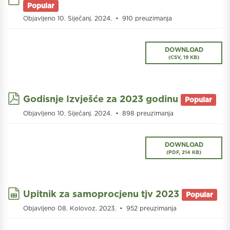
Popular
Objavljeno 10. Siječanj. 2024.
910 preuzimanja
DOWNLOAD
(
CSV,
19 KB
)
pdf
Godisnje Izvješće za 2023 godinu
Popular
Objavljeno 10. Siječanj. 2024.
898 preuzimanja
DOWNLOAD
(
PDF,
214 KB
)
spreadsheet
Upitnik za samoprocjenu tjv 2023
Popular
Objavljeno 08. Kolovoz. 2023.
952 preuzimanja