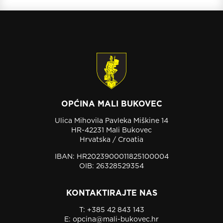
OPĆINA MALI BUKOVEC
Ulica Mihovila Pavleka Miškine 14
HR-42231 Mali Bukovec
Hrvatska / Croatia
IBAN: HR2023900011825100004
OIB: 26328529354
KONTAKTIRAJTE NAS
T:
+385 42 843 143
E:
opcina@mali-bukovec.hr