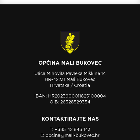
OPĆINA MALI BUKOVEC
Ulica Mihovila Pavleka Miškine 14
HR-42231 Mali Bukovec
Hrvatska / Croatia
IBAN: HR2023900011825100004
OIB: 26328529354
KONTAKTIRAJTE NAS
T:
+385 42 843 143
E:
opcina@mali-bukovec.hr