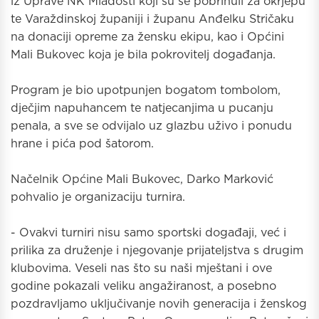
iz Uprave NK Mladosti koji su se pobrinuli za okrjepu
te Varaždinskoj županiji i županu Anđelku Stričaku
na donaciji opreme za žensku ekipu, kao i Općini
Mali Bukovec koja je bila pokrovitelj događanja.
Program je bio upotpunjen bogatom tombolom,
dječjim napuhancem te natjecanjima u pucanju
penala, a sve se odvijalo uz glazbu uživo i ponudu
hrane i pića pod šatorom.
Načelnik Općine Mali Bukovec, Darko Marković
pohvalio je organizaciju turnira.
- Ovakvi turniri nisu samo sportski događaji, već i
prilika za druženje i njegovanje prijateljstva s drugim
klubovima. Veseli nas što su naši mještani i ove
godine pokazali veliku angažiranost, a posebno
pozdravljamo uključivanje novih generacija i ženskog