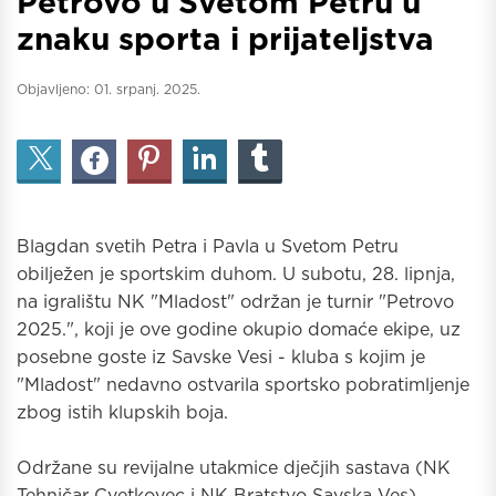
Petrovo u Svetom Petru u
znaku sporta i prijateljstva
Objavljeno:
01. srpanj. 2025.
Blagdan svetih Petra i Pavla u Svetom Petru
obilježen je sportskim duhom. U subotu, 28. lipnja,
na igralištu NK "Mladost" održan je turnir "Petrovo
2025.", koji je ove godine okupio domaće ekipe, uz
posebne goste iz Savske Vesi - kluba s kojim je
"Mladost" nedavno ostvarila sportsko pobratimljenje
zbog istih klupskih boja.
Održane su revijalne utakmice dječjih sastava (NK
Tehničar Cvetkovec i NK Bratstvo Savska Ves),