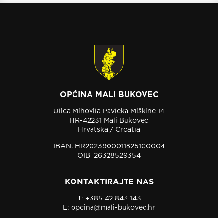
OPĆINA MALI BUKOVEC
Ulica Mihovila Pavleka Miškine 14
HR-42231 Mali Bukovec
Hrvatska / Croatia
IBAN: HR2023900011825100004
OIB: 26328529354
KONTAKTIRAJTE NAS
T:
+385 42 843 143
E:
opcina@mali-bukovec.hr