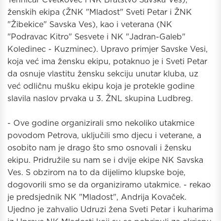
ženskih ekipa (ŽNK "Mladost" Sveti Petar i ŽNK
"Žibekice" Savska Ves), kao i veterana (NK
"Podravac Kitro" Sesvete i NK "Jadran-Galeb"
Koledinec - Kuzminec). Upravo primjer Savske Vesi,
koja već ima žensku ekipu, potaknuo je i Sveti Petar
da osnuje vlastitu žensku sekciju unutar kluba, uz
već odličnu mušku ekipu koja je protekle godine
slavila naslov prvaka u 3. ŽNL skupina Ludbreg.
- Ove godine organizirali smo nekoliko utakmice
povodom Petrova, uključili smo djecu i veterane, a
osobito nam je drago što smo osnovali i žensku
ekipu. Pridružile su nam se i dvije ekipe NK Savska
Ves. S obzirom na to da dijelimo klupske boje,
dogovorili smo se da organiziramo utakmice. - rekao
je predsjednik NK "Mladost", Andrija Kovaček.
Ujedno je zahvalio Udruzi žena Sveti Petar i kuharima