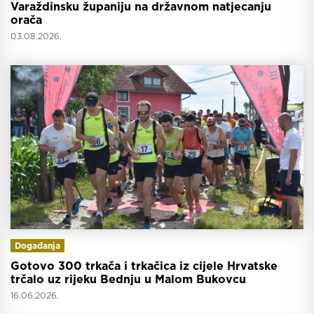
Varaždinsku županiju na državnom natjecanju
orača
03.08.2026.
Događanja
Gotovo 300 trkača i trkačica iz cijele Hrvatske
trčalo uz rijeku Bednju u Malom Bukovcu
16.06.2026.