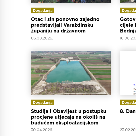
Događanja
Događa
Otac i sin ponovno zajedno
Gotovo
predstavljali Varaždinsku
cijele
županiju na državnom
Bednj
natjecanju orača
03.08.2026.
16.06.20
Događanja
Događa
Studija i Obavijest u postupku
8. Dan
procjene utjecaja na okoliš na
budućem eksploatacijskom
polju „Prudnica“
30.04.2026.
23.02.20