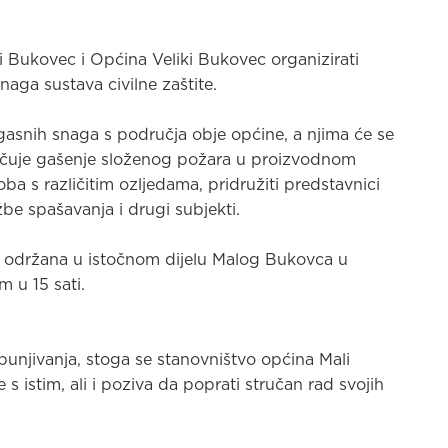
 Bukovec i Općina Veliki Bukovec organizirati
naga sustava civilne zaštite.
rogasnih snaga s područja obje općine, a njima će se
jučuje gašenje složenog požara u proizvodnom
a s različitim ozljedama, pridružiti predstavnici
žbe spašavanja i drugi subjekti.
e održana u istočnom dijelu Malog Bukovca u
m u 15 sati.
zbunjivanja, stoga se stanovništvo općina Mali
 istim, ali i poziva da poprati stručan rad svojih