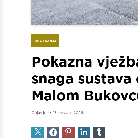
DOGAĐANJA
Pokazna vježb
snaga sustava c
Malom Bukovcu
Objavljeno:
18. svibanj. 2026.