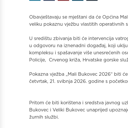
Obavještavaju se mještani da će Općina Mali
veliku pokaznu vježbu vlastitih operativnih s
U središtu zbivanja biti će intervencija vat
u odgovoru na iznenadni događaj, koji ukl
kompleksu i spašavanje više unesrećenih osob
Policije, Crvenog križa, Hrvatske gorske slu
Pokazna vježba „Mali Bukovec 2026“ biti ć
četvrtak, 21. svibnja 2026. godine s početko
Pritom će biti korištena i sredstva javnog u
Bukovec i Veliki Bukovec unaprijed upoznaje s
žurnih službi.