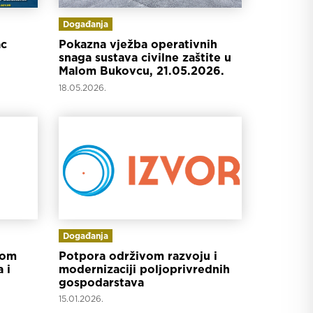
Događanja
ac
Pokazna vježba operativnih
snaga sustava civilne zaštite u
Malom Bukovcu, 21.05.2026.
18.05.2026.
Događanja
lom
Potpora održivom razvoju i
 i
modernizaciji poljoprivrednih
gospodarstava
15.01.2026.