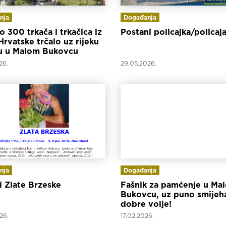
nja
Događanja
 300 trkača i trkačica iz
Postani policajka/policaj
 Hrvatske trčalo uz rijeku
u u Malom Bukovcu
26.
29.05.2026.
nja
Događanja
i Zlate Brzeske
Fašnik za pamćenje u Ma
Bukovcu, uz puno smijeha
dobre volje!
26.
17.02.2026.