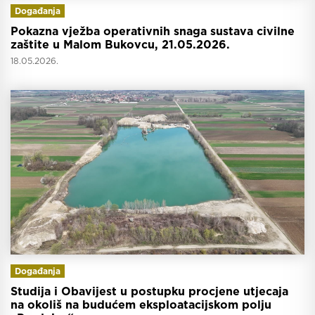
Događanja
Pokazna vježba operativnih snaga sustava civilne
zaštite u Malom Bukovcu, 21.05.2026.
18.05.2026.
Događanja
Studija i Obavijest u postupku procjene utjecaja
na okoliš na budućem eksploatacijskom polju