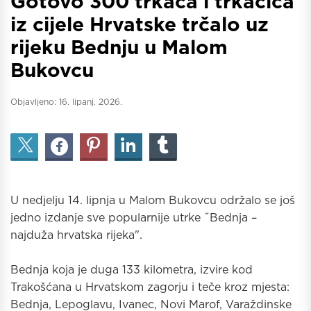
Gotovo 300 trkača i trkačica
iz cijele Hrvatske trčalo uz
rijeku Bednju u Malom
Bukovcu
Objavljeno:
16. lipanj. 2026.
U nedjelju 14. lipnja u Malom Bukovcu održalo se još
jedno izdanje sve popularnije utrke ˝Bednja –
najduža hrvatska rijeka".
Bednja koja je duga 133 kilometra, izvire kod
Trakošćana u Hrvatskom zagorju i teče kroz mjesta:
Bednja, Lepoglavu, Ivanec, Novi Marof, Varaždinske