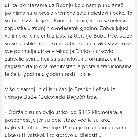
utrka ide stazama uz Bednju koje nam puno znači,
po njima su u prošla vremena šetali djedovi i bake. To
su bile staze koje su koristili i ribiči, ali su se nekako
zapustile u zadnjih dvadesetak godina. Zahvaljujući
volji nekolicine entuzijasta iz Udruge Bube trče, staze
su se očistile i opet smo dobili šetnicu, ali i stazu ove
sve poznatije utrke – rekao je Darko Marković i
zahvalio svima koji su sudjelovali u organizaciji te
naglasio da je ova manifestacija postala tradicionalna
te će iz godine u godinu rasti i dalje.
Više o samoj utrci ispričao je Branko Lešćak iz
udruge BuBe (Bukovečki Begači) trče.
- Održale su se dvije utrke, od 5 i 12 kilometara, a
posebnost je jer su obje staze vodile su kroz
bajkovitu obalu Bednje. Rijeka je to koja ima izvor i
ušće u Hrvatskoj, i to gotovo u cijelosti u