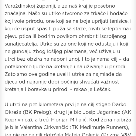
Varaždinskoj županiji, a za naš kraj je posebno
značajna. Naše su utrke stvorene za trkače i hodače
koji vole prirodu, one koji se ne boje uprljati tenisice, i
koji će usput spasiti puža sa staze, diviti se leptirima i
pjevu ptica ili bodrim povikom ohrabriti iscrpljenog
sunatjecatelja. Utrke su za one koji ne odustaju i koji
ne gunđaju zbog lošijeg plasmana, već uživaju u
utrci bez obzira na napor i znoj. I to je nama cilj – da
potaknemo ljude na kretanje i na uživanje u prirodi.
Zato smo ove godine uveli i utrke za najmlađe da
djeca od najranije dobi počinju shvaćati važnost
kretanja i boravka u prirodi - rekao je Lešćak.
U utrci na pet kilometara prvi je na cilj stigao Darko
Okreša (BK Prelog), drugi je bio Josip Jagarinec (AK
Koprivnica), a treći Florijan Mihalić. Kod žena najbrža
je bila Valentina Cirkvenčić (TK Međimurje Runners),
iza nje ne na cilj dotrčala Mateja Golenja (Prizma V&V