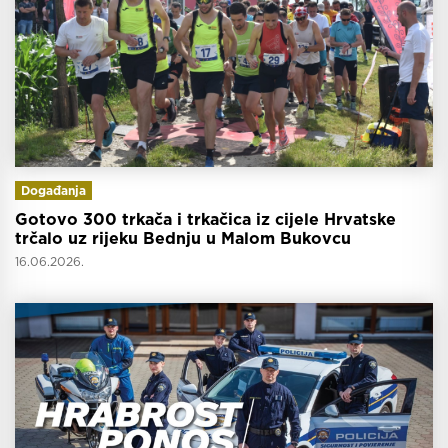
Događanja
Gotovo 300 trkača i trkačica iz cijele Hrvatske
trčalo uz rijeku Bednju u Malom Bukovcu
16.06.2026.