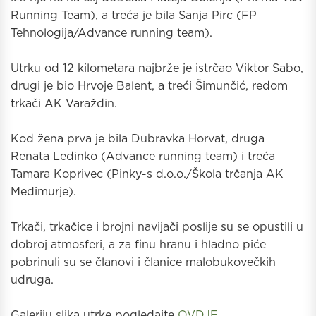
Running Team), a treća je bila Sanja Pirc (FP
Tehnologija/Advance running team).
Utrku od 12 kilometara najbrže je istrčao Viktor Sabo,
drugi je bio Hrvoje Balent, a treći Šimunčić, redom
trkači AK Varaždin.
Kod žena prva je bila Dubravka Horvat, druga
Renata Ledinko (Advance running team) i treća
Tamara Koprivec (Pinky-s d.o.o./Škola trčanja AK
Međimurje).
Trkači, trkačice i brojni navijači poslije su se opustili u
dobroj atmosferi, a za finu hranu i hladno piće
pobrinuli su se članovi i članice malobukovečkih
udruga.
Galeriju slika utrke pogledajte
OVDJE