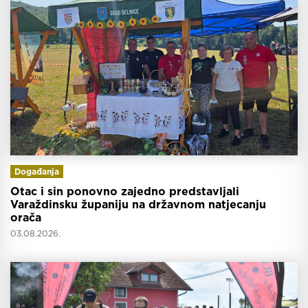
Događanja
Otac i sin ponovno zajedno predstavljali
Varaždinsku županiju na državnom natjecanju
orača
03.08.2026.