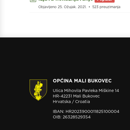
Objavljeno 25. Ožujak. 2021.
523 preuzimanja
OPĆINA MALI BUKOVEC
Ulica Mihovila Pavleka Miškine 14
HR-42231 Mali Bukovec
Hrvatska / Croatia
IBAN: HR2023900011825100004
OIB: 26328529354