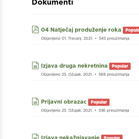
Dokumenti
pdf
04 Natječaj produženje roka
Popul
Objavljeno 01. Travanj. 2021.
545 preuzimanja
document
Izjava druga nekretnina
Popular
Objavljeno 25. Ožujak. 2021.
568 preuzimanja
document
Prijavni obrazac
Popular
Objavljeno 25. Ožujak. 2021.
536 preuzimanja
document
Izjava nekažnjavanje
Popular