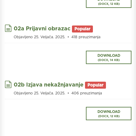
(
DOCX,
12 KB
)
document
02a Prijavni obrazac
Popular
Objavljeno 25. Veljača. 2025.
418 preuzimanja
DOWNLOAD
(
DOCX,
14 KB
)
document
02b Izjava nekažnjavanje
Popular
Objavljeno 25. Veljača. 2025.
406 preuzimanja
DOWNLOAD
(
DOCX,
12 KB
)