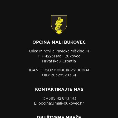
OPĆINA MALI BUKOVEC
Ulica Mihovila Pavleka Miškine 14
HR-42231 Mali Bukovec
Hrvatska / Croatia
IBAN: HR2023900011825100004
OIB: 26328529354
KONTAKTIRAJTE NAS
T:
+385 42 843 143
E:
opcina@mali-bukovec.hr
DRUŠTVENE MREŽE