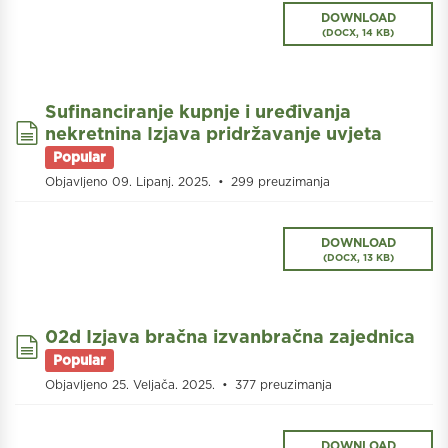
DOWNLOAD
(
DOCX,
14 KB
)
Sufinanciranje kupnje i uređivanja
document
nekretnina Izjava pridržavanje uvjeta
Popular
Objavljeno 09. Lipanj. 2025.
299 preuzimanja
DOWNLOAD
(
DOCX,
13 KB
)
02d Izjava bračna izvanbračna zajednica
document
Popular
Objavljeno 25. Veljača. 2025.
377 preuzimanja
DOWNLOAD