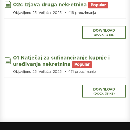
document
02c Izjava druga nekretnina
Popular
Objavljeno 25. Veljača. 2025.
416 preuzimanja
DOWNLOAD
(
DOCX,
12 KB
)
01 Natječaj za sufinanciranje kupnje i
document
uređivanja nekretnina
Popular
Objavljeno 25. Veljača. 2025.
471 preuzimanje
DOWNLOAD
(
DOCX,
36 KB
)