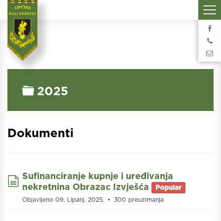
Folder
2025
Dokumenti
Sufinanciranje kupnje i uređivanja
document
nekretnina Obrazac Izvješća
Popular
Objavljeno 09. Lipanj. 2025.
300 preuzimanja