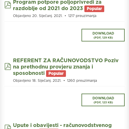
Program potpore poljoprivredi za
pdf
razdoblje od 2021 do 2023
Popular
Objavljeno 20. Siječanj. 2021.
1217 preuzimanja
DOWNLOAD
(
PDF,
129 KB
)
REFERENT ZA RAČUNOVODSTVO Poziv
pdf
na prethodnu provjeru znanja i
sposobnosti
Popular
Objavljeno 18. Siječanj. 2021.
1260 preuzimanja
DOWNLOAD
(
PDF,
123 KB
)
Upute i obavijesti - računovodstvenog
pdf