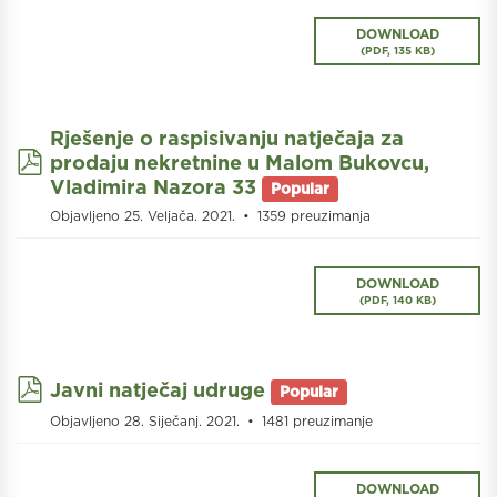
DOWNLOAD
(
PDF,
135 KB
)
Rješenje o raspisivanju natječaja za
pdf
prodaju nekretnine u Malom Bukovcu,
Vladimira Nazora 33
Popular
Objavljeno 25. Veljača. 2021.
1359 preuzimanja
DOWNLOAD
(
PDF,
140 KB
)
pdf
Javni natječaj udruge
Popular
Objavljeno 28. Siječanj. 2021.
1481 preuzimanje
DOWNLOAD