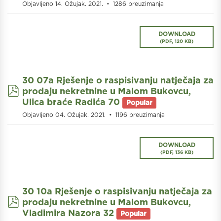
Objavljeno 14. Ožujak. 2021.
1286 preuzimanja
DOWNLOAD
(
PDF,
120 KB
)
30 07a Rješenje o raspisivanju natječaja za
pdf
prodaju nekretnine u Malom Bukovcu,
Ulica braće Radića 70
Popular
Objavljeno 04. Ožujak. 2021.
1196 preuzimanja
DOWNLOAD
(
PDF,
136 KB
)
30 10a Rješenje o raspisivanju natječaja za
pdf
prodaju nekretnine u Malom Bukovcu,
Vladimira Nazora 32
Popular