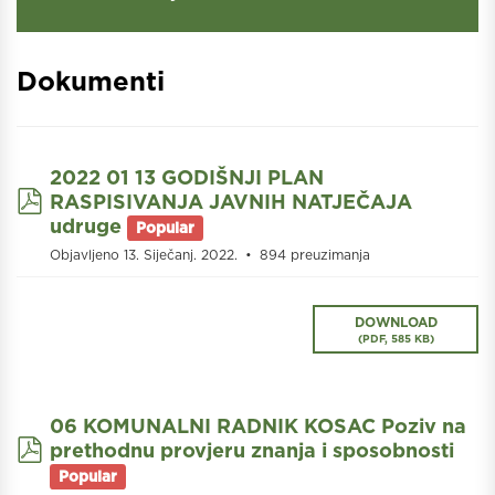
Dokumenti
2022 01 13 GODIŠNJI PLAN
pdf
RASPISIVANJA JAVNIH NATJEČAJA
udruge
Popular
Objavljeno 13. Siječanj. 2022.
894 preuzimanja
DOWNLOAD
(
PDF,
585 KB
)
06 KOMUNALNI RADNIK KOSAC Poziv na
pdf
prethodnu provjeru znanja i sposobnosti
Popular