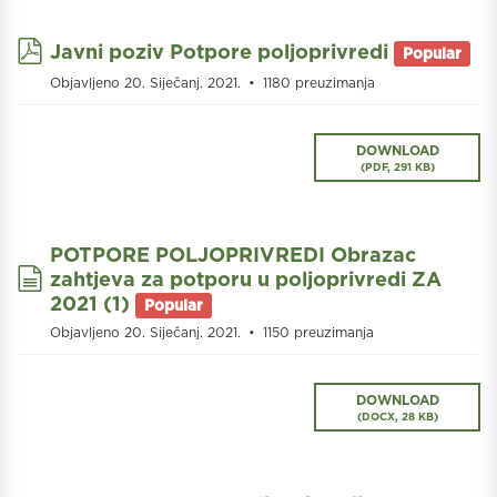
pdf
Javni poziv Potpore poljoprivredi
Popular
Objavljeno 20. Siječanj. 2021.
1180 preuzimanja
DOWNLOAD
(
PDF,
291 KB
)
POTPORE POLJOPRIVREDI Obrazac
document
zahtjeva za potporu u poljoprivredi ZA
2021 (1)
Popular
Objavljeno 20. Siječanj. 2021.
1150 preuzimanja
DOWNLOAD
(
DOCX,
28 KB
)