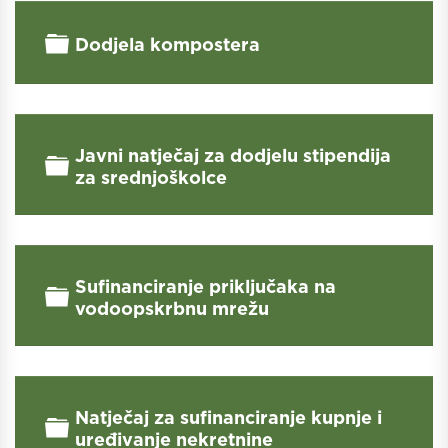
Folder
Dodjela kompostera
Javni natječaj za dodjelu stipendija
Folder
za srednjoškolce
Sufinanciranje priključaka na
Folder
vodoopskrbnu mrežu
Natječaj za sufinanciranje kupnje i
Folder
uređivanje nekretnine