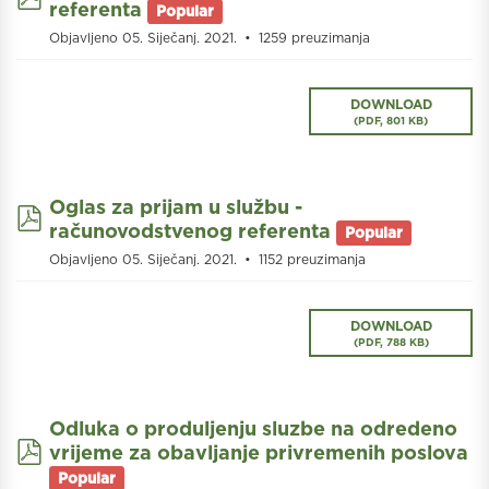
referenta
Popular
Objavljeno 05. Siječanj. 2021.
1259 preuzimanja
DOWNLOAD
(
PDF,
801 KB
)
Oglas za prijam u službu -
pdf
računovodstvenog referenta
Popular
Objavljeno 05. Siječanj. 2021.
1152 preuzimanja
DOWNLOAD
(
PDF,
788 KB
)
Odluka o produljenju sluzbe na odredeno
pdf
vrijeme za obavljanje privremenih poslova
Popular