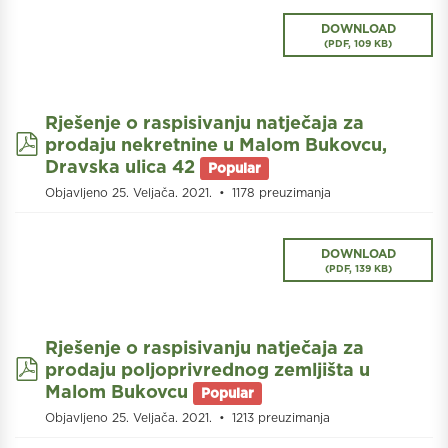
DOWNLOAD
(
PDF,
109 KB
)
Rješenje o raspisivanju natječaja za
pdf
prodaju nekretnine u Malom Bukovcu,
Dravska ulica 42
Popular
Objavljeno 25. Veljača. 2021.
1178 preuzimanja
DOWNLOAD
(
PDF,
139 KB
)
Rješenje o raspisivanju natječaja za
pdf
prodaju poljoprivrednog zemljišta u
Malom Bukovcu
Popular
Objavljeno 25. Veljača. 2021.
1213 preuzimanja