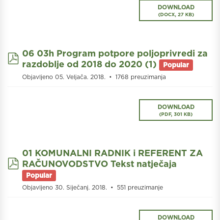
DOWNLOAD
(
DOCX,
27 KB
)
06 03h Program potpore poljoprivredi za
pdf
razdoblje od 2018 do 2020 (1)
Popular
Objavljeno 05. Veljača. 2018.
1768 preuzimanja
DOWNLOAD
(
PDF,
301 KB
)
01 KOMUNALNI RADNIK i REFERENT ZA
pdf
RAČUNOVODSTVO Tekst natječaja
Popular
Objavljeno 30. Siječanj. 2018.
551 preuzimanje
DOWNLOAD