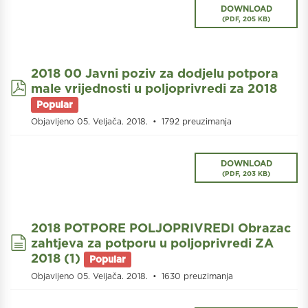
DOWNLOAD
(
PDF,
205 KB
)
2018 00 Javni poziv za dodjelu potpora
pdf
male vrijednosti u poljoprivredi za 2018
Popular
Objavljeno 05. Veljača. 2018.
1792 preuzimanja
DOWNLOAD
(
PDF,
203 KB
)
2018 POTPORE POLJOPRIVREDI Obrazac
document
zahtjeva za potporu u poljoprivredi ZA
2018 (1)
Popular
Objavljeno 05. Veljača. 2018.
1630 preuzimanja