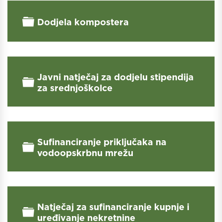
Folder
Dodjela kompostera
Javni natječaj za dodjelu stipendija
Folder
za srednjoškolce
Sufinanciranje priključaka na
Folder
vodoopskrbnu mrežu
Natječaj za sufinanciranje kupnje i
Folder
uređivanje nekretnine