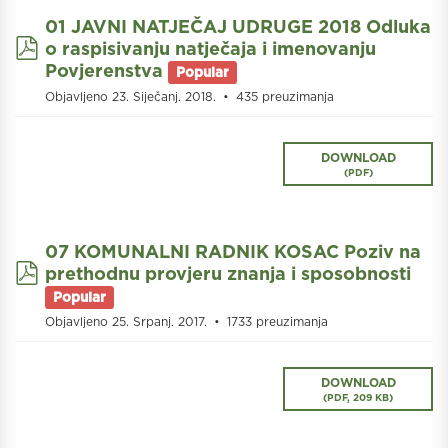
01 JAVNI NATJEČAJ UDRUGE 2018 Odluka
pdf
o raspisivanju natječaja i imenovanju
Povjerenstva
Popular
Objavljeno 23. Siječanj. 2018.
435 preuzimanja
DOWNLOAD
(
PDF
)
07 KOMUNALNI RADNIK KOSAC Poziv na
pdf
prethodnu provjeru znanja i sposobnosti
Popular
Objavljeno 25. Srpanj. 2017.
1733 preuzimanja
DOWNLOAD
(
PDF,
209 KB
)