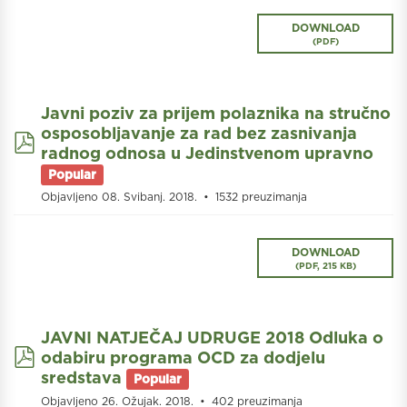
DOWNLOAD
(
PDF
)
Javni poziv za prijem polaznika na stručno
osposobljavanje za rad bez zasnivanja
pdf
radnog odnosa u Jedinstvenom upravno
Popular
Objavljeno 08. Svibanj. 2018.
1532 preuzimanja
DOWNLOAD
(
PDF,
215 KB
)
JAVNI NATJEČAJ UDRUGE 2018 Odluka o
pdf
odabiru programa OCD za dodjelu
sredstava
Popular
Objavljeno 26. Ožujak. 2018.
402 preuzimanja