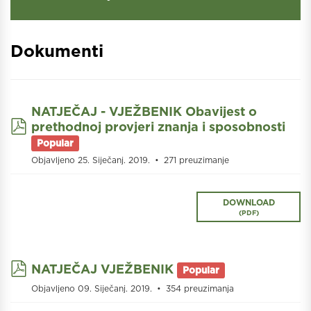
Dokumenti
NATJEČAJ - VJEŽBENIK Obavijest o
pdf
prethodnoj provjeri znanja i sposobnosti
Popular
Objavljeno 25. Siječanj. 2019.
271 preuzimanje
DOWNLOAD
(
PDF
)
pdf
NATJEČAJ VJEŽBENIK
Popular
Objavljeno 09. Siječanj. 2019.
354 preuzimanja