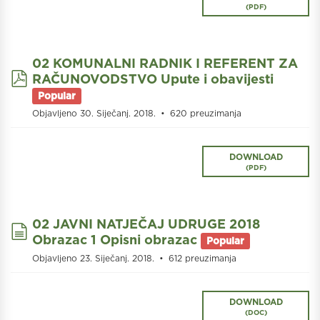
(
PDF
)
02 KOMUNALNI RADNIK I REFERENT ZA
pdf
RAČUNOVODSTVO Upute i obavijesti
Popular
Objavljeno 30. Siječanj. 2018.
620 preuzimanja
DOWNLOAD
(
PDF
)
02 JAVNI NATJEČAJ UDRUGE 2018
document
Obrazac 1 Opisni obrazac
Popular
Objavljeno 23. Siječanj. 2018.
612 preuzimanja
DOWNLOAD
(
DOC
)