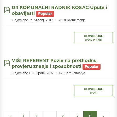
04 KOMUNALNI RADNIK KOSAC Upute i
pdf
obavijesti
Popular
Objavljeno 13. Srpanj. 2017.
2091 preuzimanje
DOWNLOAD
(
PDF,
141 KB
)
VIŠI REFERENT Poziv na prethodnu
pdf
provjeru znanja i sposobnosti
Popular
Objavljeno 08. Lipanj. 2017.
685 preuzimanja
DOWNLOAD
(
PDF
)
«
1
2
…
4
5
6
7