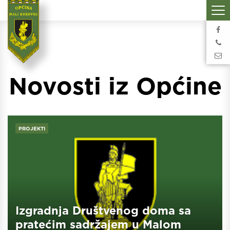
Novosti iz Općine
PROJEKTI
Izgradnja Društvenog doma sa
pratećim sadržajem u Malom