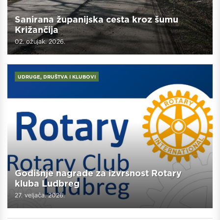
Sanirana županijska cesta kroz šumu
Križančija
02. ožujak. 2026.
UDRUGE, DRUŠTVA I KLUBOVI
Godišnje nagrade za izvrsnost Rotary
kluba Ludbreg
27. veljača. 2026.