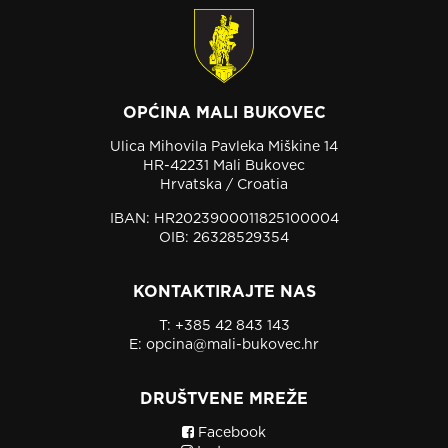
OPĆINA MALI BUKOVEC
Ulica Mihovila Pavleka Miškine 14
HR-42231 Mali Bukovec
Hrvatska / Croatia
IBAN: HR2023900011825100004
OIB: 26328529354
KONTAKTIRAJTE NAS
T:
+385 42 843 143
E:
opcina@mali-bukovec.hr
DRUŠTVENE MREŽE
Facebook