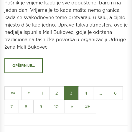
Fašnik je vrijeme kada je sve dopušteno, barem na
jedan dan. Vrijeme je to kada mašta nema granica,
kada se svakodnevne teme pretvaraju u šalu, a cijelo
mjesto diše kao jedno. Upravo takva atmosfera ove je
nedjelje ispunila Mali Bukovec, gdje je održana
tradicionalna fašnička povorka u organizaciji Udruge
žena Mali Bukovec.
OPŠIRNIJE...
1
2
3
4
...
6
7
8
9
10