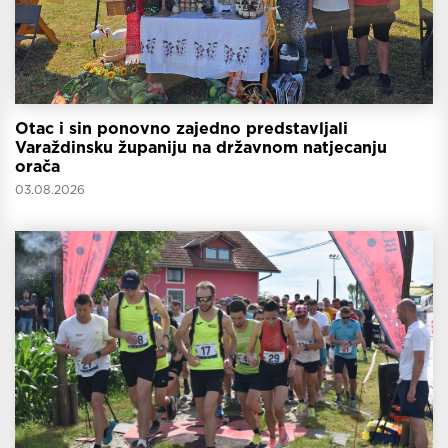
Otac i sin ponovno zajedno predstavljali
Varaždinsku županiju na državnom natjecanju
orača
03.08.2026