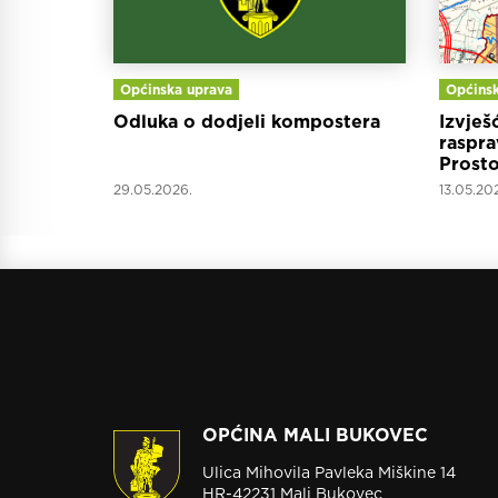
Općinska uprava
Općinsk
Odluka o dodjeli kompostera
Izvješ
raspra
Prosto
Općin
29.05.2026.
13.05.20
OPĆINA MALI BUKOVEC
Ulica Mihovila Pavleka Miškine 14
HR-42231 Mali Bukovec