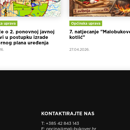
a uprava
Općinska uprava
će o 2. ponovnoj javnoj
7. natjecanje "Malobukov
vi u postupku izrade
kotlić"
rnog plana uređenja
e Mali Bukovec
26.
27.04.2026.
KONTAKTIRAJTE NAS
T:
+385 42 843 143
E:
opcina@mali-bukovec.hr