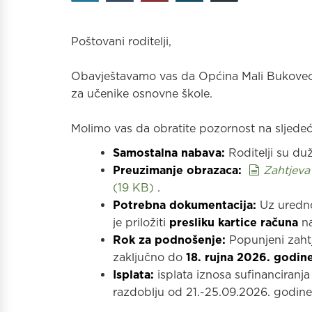
Poštovani roditelji,
Obavještavamo vas da Općina Mali Bukovec i
za učenike osnovne škole.
Molimo vas da obratite pozornost na sljedeć
Samostalna nabava:
Roditelji su du
documen
Preuzimanje obrazaca:
Zahtjeva
(
19 KB
)
.
Potrebna dokumentacija:
Uz uredno
je priložiti
presliku kartice računa
na
Rok za podnošenje:
Popunjeni zaht
zaključno do
18. rujna 2026. godin
Isplata:
isplata iznosa sufinanciranja
razdoblju od 21.-25.09.2026. godine