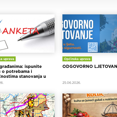
a uprava
Općinska uprava
građanima: ispunite
ODGOVORNO LJETOVAN
 o potrebama i
nostima stanovanja u
inskoj županiji
26.
25.06.2026.