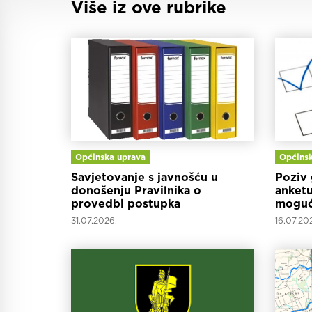
Više iz ove rubrike
Općinska uprava
Općinsk
Savjetovanje s javnošću u
Poziv 
donošenju Pravilnika o
anketu
provedbi postupka
moguć
jednostavne nabave za Općinu
Varažd
31.07.2026.
16.07.20
Mali Bukovec