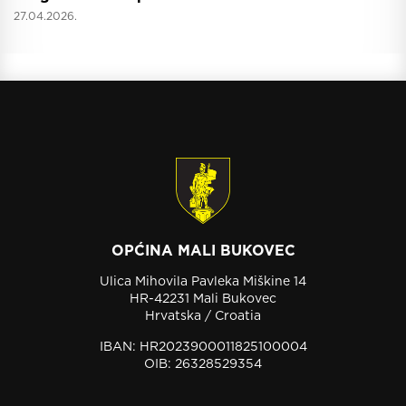
27.04.2026.
OPĆINA MALI BUKOVEC
Ulica Mihovila Pavleka Miškine 14
HR-42231 Mali Bukovec
Hrvatska / Croatia
IBAN: HR2023900011825100004
OIB: 26328529354