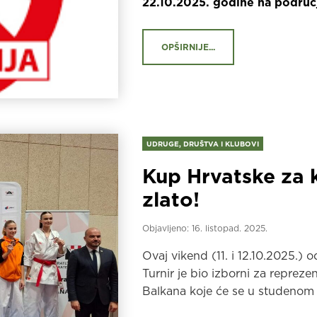
22.10.2025. godine na podru
OPŠIRNIJE...
UDRUGE, DRUŠTVA I KLUBOVI
Kup Hrvatske za
zlato!
Objavljeno:
16. listopad. 2025.
Ovaj vikend (11. i 12.10.2025.)
Turnir je bio izborni za reprez
Balkana koje će se u studenom o