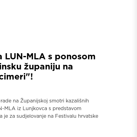
na LUN-MLA s ponosom
insku županiju na
cimeri"!
ade na Županijskoj smotri kazališnih
N-MLA iz Lunjkovca s predstavom
je za sudjelovanje na Festivalu hrvatske