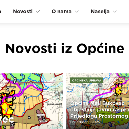
a
Novosti
O nama
Naselja
Novosti iz Općine
OPĆINSKA UPRAVA
Općina Mali Bukovec
objavljuje javnu raspr
vec
Prijedlogu Prostornog
plana uređenja Općine
05. studeni. 2025.
Bukovec