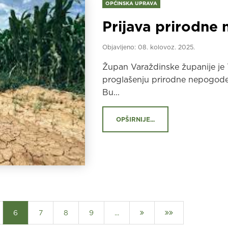
OPĆINSKA UPRAVA
Prijava prirodne
Objavljeno:
08. kolovoz. 2025.
Župan Varaždinske županije je
proglašenju prirodne nepogode
Bu...
OPŠIRNIJE...
6
7
8
9
...