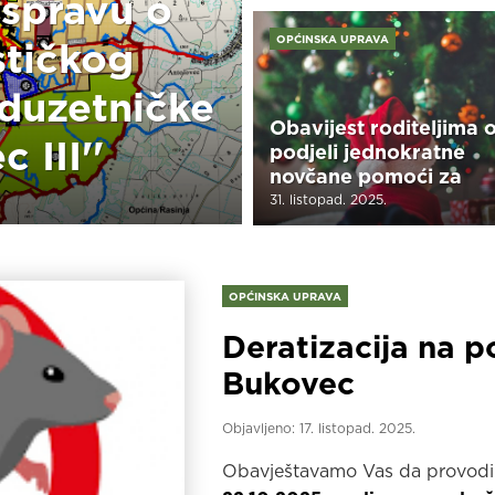
aspravu o
OPĆINSKA UPRAVA
stičkog
duzetničke
Obavijest roditeljima 
 III''
podjeli jednokratne
novčane pomoći za
rođenje djeteta
31. listopad. 2025.
OPĆINSKA UPRAVA
Deratizacija na p
Bukovec
Objavljeno:
17. listopad. 2025.
Obavještavamo Vas da provo