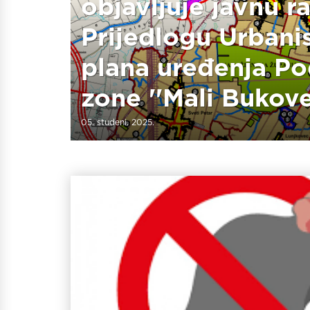
objavljuje javnu r
Prijedlogu Urbani
plana uređenja Po
zone ''Mali Bukovec
05. studeni. 2025.