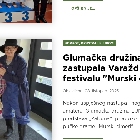
OPŠIRNIJE...
UDRUGE, DRUŠTVA I KLUBOVI
Glumačka druži
zastupala Varažd
festivalu "Murski 
Objavljeno:
08. listopad. 2025.
Nakon uspješnog nastupa i nagr
amatera, Glumačka družina LU
predstava „Zabuna“ predložena 
pučke drame „Murski cimeri“ .