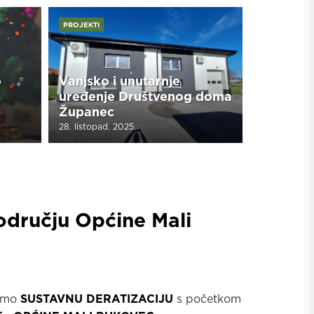
PROJEKTI
o
Vanjsko i unutarnje
uređenje Društvenog doma
Županec
28. listopad. 2025.
odručju Općine Mali
dimo
SUSTAVNU DERATIZACIJU
s početkom