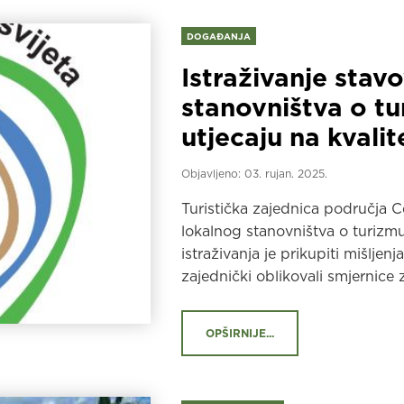
DOGAĐANJA
Istraživanje stav
stanovništva o t
utjecaju na kvalit
Objavljeno:
03. rujan. 2025.
Turistička zajednica područja Ce
lokalnog stanovništva o turizmu 
istraživanja je prikupiti mišlje
zajednički oblikovali smjernice 
OPŠIRNIJE...