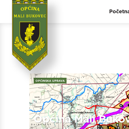
Početn
OPĆINSKA UPRAVA
Općina Mali Buko