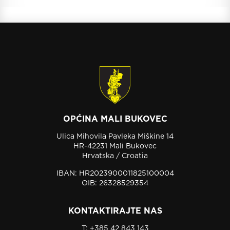
OPĆINA MALI BUKOVEC
Ulica Mihovila Pavleka Miškine 14
HR-42231 Mali Bukovec
Hrvatska / Croatia
IBAN: HR2023900011825100004
OIB: 26328529354
KONTAKTIRAJTE NAS
T:
+385 42 843 143