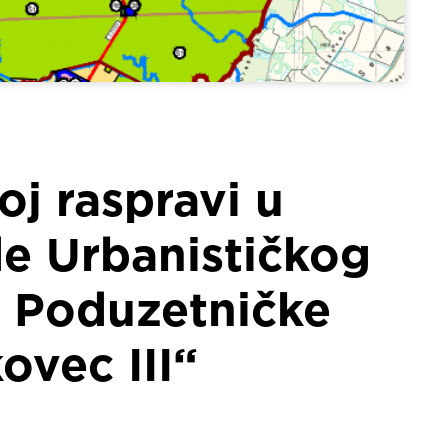
oj raspravi u
de Urbanističkog
a Poduzetničke
ovec III“