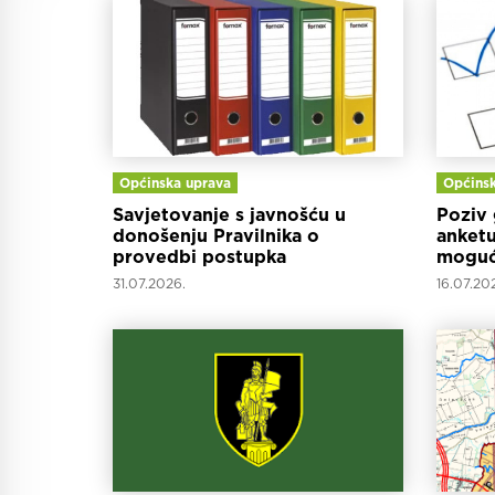
Općinska uprava
Općinsk
Savjetovanje s javnošću u
Poziv 
donošenju Pravilnika o
anketu
provedbi postupka
moguć
jednostavne nabave za Općinu
Varažd
31.07.2026.
16.07.20
Mali Bukovec