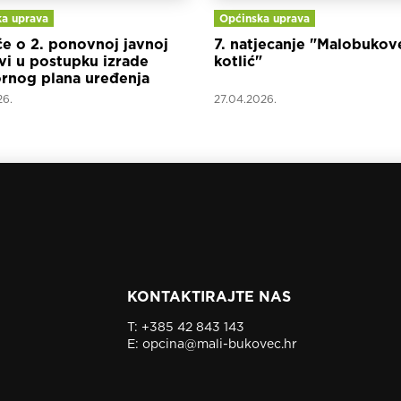
a uprava
Općinska uprava
će o 2. ponovnoj javnoj
7. natjecanje "Malobukov
vi u postupku izrade
kotlić"
rnog plana uređenja
e Mali Bukovec
26.
27.04.2026.
KONTAKTIRAJTE NAS
T:
+385 42 843 143
E:
opcina@mali-bukovec.hr