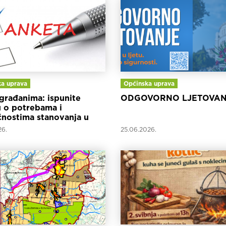
a uprava
Općinska uprava
građanima: ispunite
ODGOVORNO LJETOVAN
 o potrebama i
nostima stanovanja u
inskoj županiji
26.
25.06.2026.