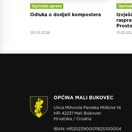
Općinska uprava
Općinsk
Odluka o dodjeli kompostera
Izvješ
raspra
Prosto
Općin
29.05.2026.
13.05.20
OPĆINA MALI BUKOVEC
Ulica Mihovila Pavleka Miškine 14
HR-42231 Mali Bukovec
Hrvatska / Croatia
IBAN: HR2023900011825100004