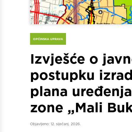
OPĆINSKA UPRAVA
Izvješće o javn
postupku izra
plana uređenj
zone „Mali Buk
Objavljeno:
12. siječanj. 2026.