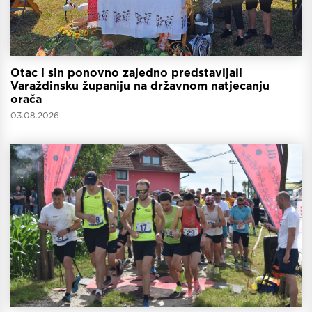
Otac i sin ponovno zajedno predstavljali
Varaždinsku županiju na državnom natjecanju
orača
03.08.2026