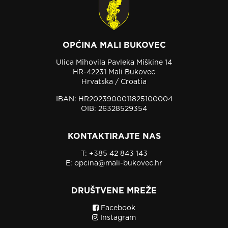
OPĆINA MALI BUKOVEC
Ulica Mihovila Pavleka Miškine 14
HR-42231 Mali Bukovec
Hrvatska / Croatia
IBAN: HR2023900011825100004
OIB: 26328529354
KONTAKTIRAJTE NAS
T:
+385 42 843 143
E:
opcina@mali-bukovec.hr
DRUŠTVENE MREŽE
Facebook
Instagram