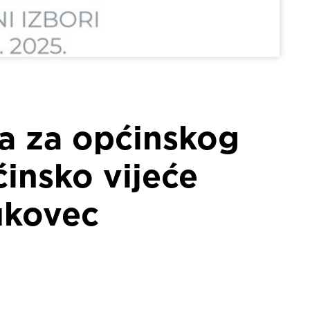
ra za općinskog
ćinsko vijeće
ukovec