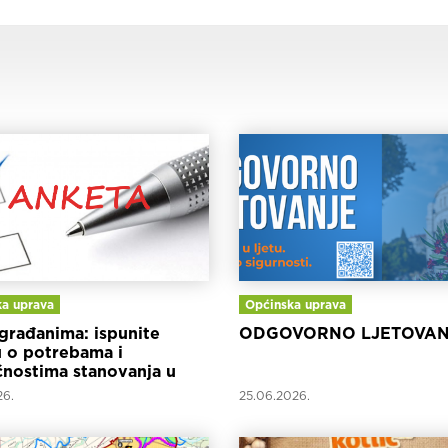
a uprava
Općinska uprava
građanima: ispunite
ODGOVORNO LJETOVAN
 o potrebama i
nostima stanovanja u
inskoj županiji
26.
25.06.2026.