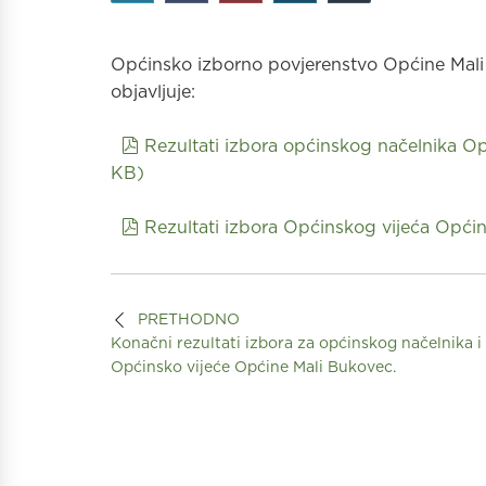
Općinsko izborno povjerenstvo Općine Mali 
objavljuje:
pdf
Rezultati izbora općinskog načelnika O
KB
)
pdf
Rezultati izbora Općinskog vijeća Opći
PRETHODNO
Konačni rezultati izbora za općinskog načelnika i
Općinsko vijeće Općine Mali Bukovec.