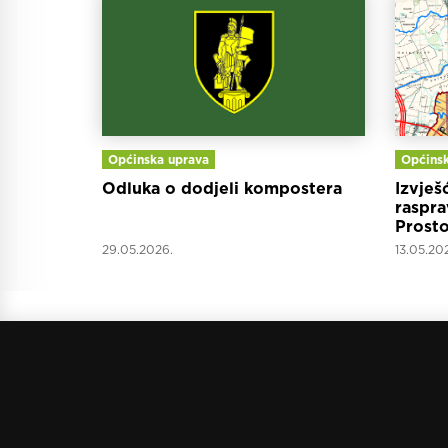
Općinska uprava
Općinsk
Odluka o dodjeli kompostera
Izvješ
raspra
Prosto
Općin
29.05.2026.
13.05.20