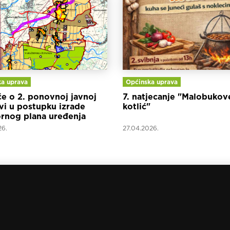
a uprava
Općinska uprava
će o 2. ponovnoj javnoj
7. natjecanje "Malobukov
vi u postupku izrade
kotlić"
rnog plana uređenja
e Mali Bukovec
26.
27.04.2026.