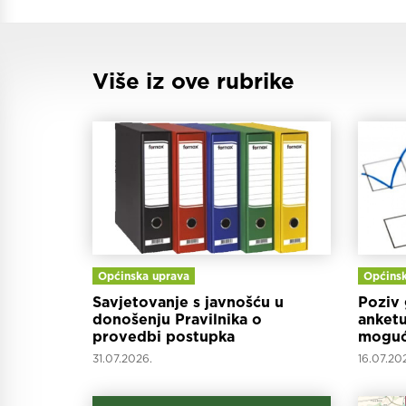
Više iz ove rubrike
Općinska uprava
Općinsk
Savjetovanje s javnošću u
Poziv 
donošenju Pravilnika o
anketu
provedbi postupka
moguć
jednostavne nabave za Općinu
Varažd
31.07.2026.
16.07.20
Mali Bukovec