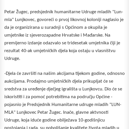
Petar Žugec, predsjednik humanitarne Udruge mladih "Lun-
mla" Lunjkovec, govoreći o prvoj likovnoj koloniji naglasio je
da je organizirana u suradnji s Općinom a okupila je
umjetnike iz sjeverozapadne Hrvatske i Mađarske. Na
premijerno izdanje odazvalo se tridesetak umjetnika čiji je
rezultat 40-ak umjetničkih djela koja ostaju u vlasništvu
Udruge.
-Djela će završiti na našim akcijama tijekom godine, odnosno
aukcijama. Prodajmo umjetničkih djela prikupljat će se
sredstva za uređenje dječjeg igrališta u Lunjkovcu. Dio će se
iskoristiti i za pomoć potrebitima na području Općine -
pojasnio je Predsjednik Humanitarne udruge mladih "LUN-
MLA" Lunjkovec Petar Žugec. Inače, glavne aktvnosti
Udruge, koja iduće godine obilježava 10-godišnjicu
postojanja i rada, su poboljšanje kvalitete života mladih u