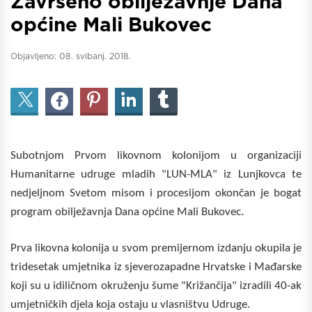
Završeno obilježavnje Dana
općine Mali Bukovec
Objavljeno:
08. svibanj. 2018.
Subotnjom Prvom likovnom kolonijom u organizaciji
Humanitarne udruge mladih "LUN-MLA" iz Lunjkovca te
nedjeljnom Svetom misom i procesijom okončan je bogat
program obilježavnja Dana općine Mali Bukovec.
Prva likovna kolonija u svom premijernom izdanju okupila je
tridesetak umjetnika iz sjeverozapadne Hrvatske i Mađarske
koji su u idiličnom okruženju šume "Križančija" izradili 40-ak
umjetničkih djela koja ostaju u vlasništvu Udruge.