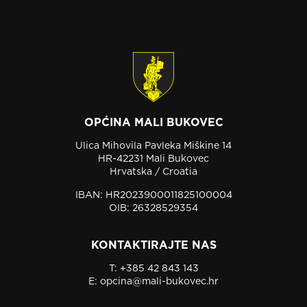
OPĆINA MALI BUKOVEC
Ulica Mihovila Pavleka Miškine 14
HR-42231 Mali Bukovec
Hrvatska / Croatia
IBAN: HR2023900011825100004
OIB: 26328529354
KONTAKTIRAJTE NAS
T:
+385 42 843 143
E:
opcina@mali-bukovec.hr