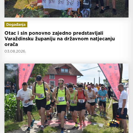
Događanja
Otac i sin ponovno zajedno predstavljali
Varaždinsku županiju na državnom natjecanju
orača
03.08.2026.