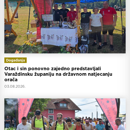
Događanja
Otac i sin ponovno zajedno predstavljali
Varaždinsku županiju na državnom natjecanju
orača
03.08.2026.