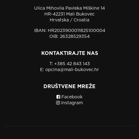
Ulica Mihovila Pavleka Miškine 14
HR-42231 Mali Bukovec
Hrvatska / Croatia
IBAN: HR2023900011825100004
OIB: 26328529354
KONTAKTIRAJTE NAS
T:
+385 42 843 143
E:
opcina@mali-bukovec.hr
DRUŠTVENE MREŽE
Facebook
Instagram