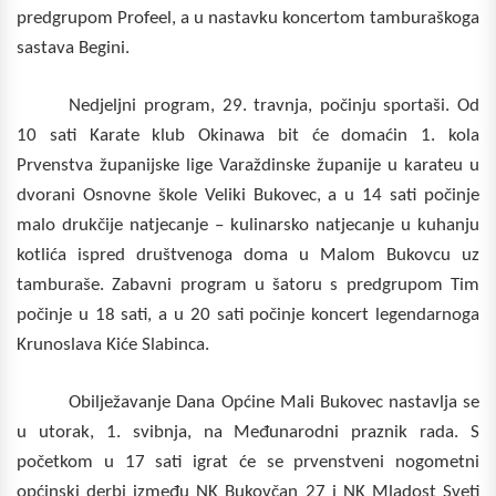
predgrupom Profeel, a u nastavku koncertom tamburaškoga
sastava Begini.
Nedjeljni program, 29. travnja, počinju sportaši. Od
10 sati Karate klub Okinawa bit će domaćin 1. kola
Prvenstva županijske lige Varaždinske županije u karateu u
dvorani Osnovne škole Veliki Bukovec, a u 14 sati počinje
malo drukčije natjecanje – kulinarsko natjecanje u kuhanju
kotlića ispred društvenoga doma u Malom Bukovcu uz
tamburaše. Zabavni program u šatoru s predgrupom Tim
počinje u 18 sati, a u 20 sati počinje koncert legendarnoga
Krunoslava Kiće Slabinca.
Obilježavanje Dana Općine Mali Bukovec nastavlja se
u utorak, 1. svibnja, na Međunarodni praznik rada. S
početkom u 17 sati igrat će se prvenstveni nogometni
općinski derbi između NK Bukovčan 27 i NK Mladost Sveti