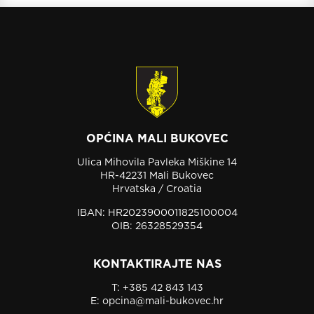
OPĆINA MALI BUKOVEC
Ulica Mihovila Pavleka Miškine 14
HR-42231 Mali Bukovec
Hrvatska / Croatia
IBAN: HR2023900011825100004
OIB: 26328529354
KONTAKTIRAJTE NAS
T:
+385 42 843 143
E:
opcina@mali-bukovec.hr