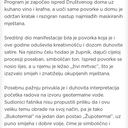
Program je započeo ispred Društvenog doma uz
kuhano vino i krafne, a uoči same povorke u domu je
održan kratak i razigran nastup najmlađih maskiranih
mještana.
Središnji dio manifestacije bila je povorka koja je i
ove godine oduševila kreativnošću i dozom duhovite
satire. Na njezinu čelu hodao je župnik, dajući cijeloj
procesiji poseban, simboličan ton. Ispred povorke se
nosio lijes, a u njemu je ležao „živi mrtvac”, što je
izazvalo smijeh i znatiželju okupljenih mještana.
Posebnu pažnju privukla je i duhovita interpretacija
početka radova na izvoru geotermalne vode.
Sudionici fašnika nisu propustili priliku da i ovu
veliku temu obrade na svoj način, pa je tako
„Bukotermal” na jedan dan postao „Župotermal”, uz
puno smijeha i dobre volje, čime je simbolično i