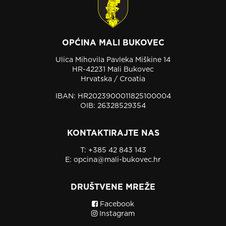
OPĆINA MALI BUKOVEC
Ulica Mihovila Pavleka Miškine 14
HR-42231 Mali Bukovec
Hrvatska / Croatia
IBAN: HR2023900011825100004
OIB: 26328529354
KONTAKTIRAJTE NAS
T:
+385 42 843 143
E:
opcina@mali-bukovec.hr
DRUŠTVENE MREŽE
Facebook
Instagram