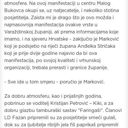
atmosfera. Na ovoj manifestaciji u centru Malog
Bukovca okupi se, uz natjecatelje, i nekoliko stotina
posjetitelja. Zaista mi je drago što je ovo možda i
najmasovnija manifestacija ovakve vrste u
Varaždinskoj županiji, ali prema informacijama koje
imamo, i na sjeveru Hrvatske - zaključio je Marković
koji je podsjetio na riječi župana Anđelka Stričaka
koji je prije dvije godine najavio da bi ova
manifestacija, po svojoj kvaliteti i vrhunskoj
organizaciji, trebala prerasti i granice županije.
- Sve ide u tom smjeru - poručio je Marković.
Za dobru atmosferu, kao i prijašnjih godina,
pobrinuo se voditelj Kristijan Petrović – Kiki, a za
dobru glazbu tamburaški sastav "Faringaši". Članovi
LD Fazan pripremili su za posjetitelje srneći gulaš,
dok su za ljubitelje ribljih jela fiš paprikaš pripremili