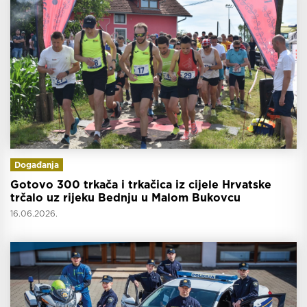
Događanja
Gotovo 300 trkača i trkačica iz cijele Hrvatske
trčalo uz rijeku Bednju u Malom Bukovcu
16.06.2026.