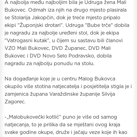
A najbolja među najboljim bila je Udruga žena Mali
Bukovec. Odmah iza njih na drugo mjesto plasirala
se Stolarija Jakopčin, dok je treće mjesto pripalo
ekipi "Župonjski drotari". Udruga "Bube trče" dobila
je nagradu za najbolje uređeni stol, dok je ekipa
"Vatrogasni kutak", u čijem su sastavu bili članovi
VZO Mali Bukovec, DVD Županec, DVD Mali
Bukovec i DVD Novo Selo Podravsko, dobila
nagradu za najbolju ponudu na stolu.
Na događanje koje je u centru Malog Bukovca
okupilo više stotina natjecatelja i posjetitelja stigla je i
zamjenica župana Varaždinske županije Silvija
Zagorec.
-„Malobukovečki kotlić“ puno je više od samog
natjecanja, to je prilika da se mještani ovog kraja
svake godine okupe, druže i jačaju veze koje ih kao