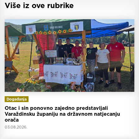
Više iz ove rubrike
Događanja
Otac i sin ponovno zajedno predstavljali
Varaždinsku županiju na državnom natjecanju
orača
03.08.2026.