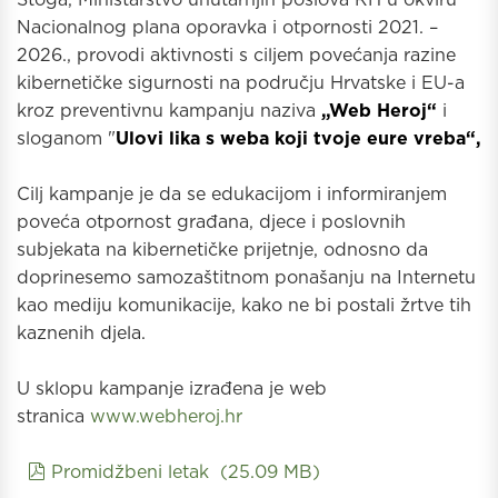
Nacionalnog plana oporavka i otpornosti 2021. –
2026., provodi aktivnosti s ciljem povećanja razine
kibernetičke sigurnosti na području Hrvatske i EU-a
kroz preventivnu kampanju naziva
„Web Heroj“
i
sloganom "
Ulovi lika s weba koji tvoje eure vreba“,
Cilj kampanje je da se edukacijom i informiranjem
poveća otpornost građana, djece i poslovnih
subjekata na kibernetičke prijetnje, odnosno da
doprinesemo samozaštitnom ponašanju na Internetu
kao mediju komunikacije, kako ne bi postali žrtve tih
kaznenih djela.
U sklopu kampanje izrađena je web
stranica
www.webheroj.hr
pdf
Promidžbeni letak
(
25.09 MB
)