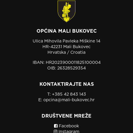
OPĆINA MALI BUKOVEC
Ulica Mihovila Pavleka Miškine 14
HR-42231 Mali Bukovec
Hrvatska / Croatia
IBAN: HR2023900011825100004
OIB: 26328529354
KONTAKTIRAJTE NAS
T:
+385 42 843 143
E:
opcina@mali-bukovec.hr
DRUŠTVENE MREŽE
Facebook
Instagram