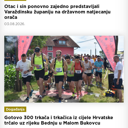
Otac i sin ponovno zajedno predstavljali
Varaždinsku županiju na državnom natjecanju
orača
03.08.2026.
Događanja
Gotovo 300 trkača i trkačica iz cijele Hrvatske
trčalo uz rijeku Bednju u Malom Bukovcu