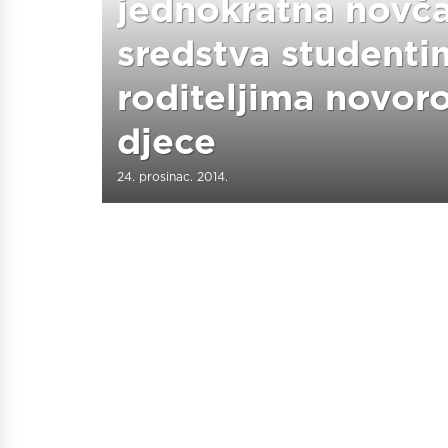
jednokratna novč
sredstva studenti
roditeljima novor
djece
24. prosinac. 2014.