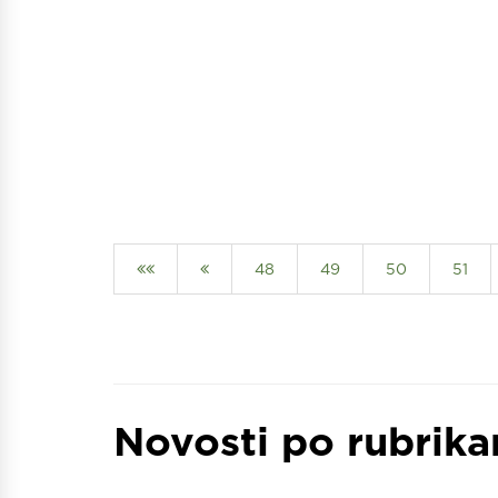
48
49
50
51
Novosti po rubrik