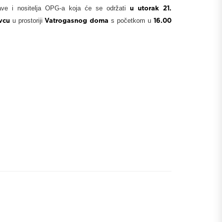
rave i nositelja OPG-a koja će se održati
u utorak
21.
vcu
u prostoriji
Vatrogasnog doma
s početkom u
16.00