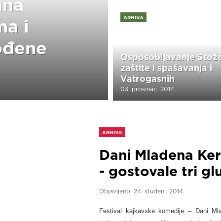
ana
ARHIVA
ma i
ođene
Osposobljavanje Stož
zaštite i spašavanja i
Vatrogasnih
zapovjedništava
03. prosinac. 2014.
ARHIVA
Dani Mladena Ke
- gostovale tri g
Objavljeno:
24. studeni. 2014.
Festival kajkavske komedije – Dani Mla