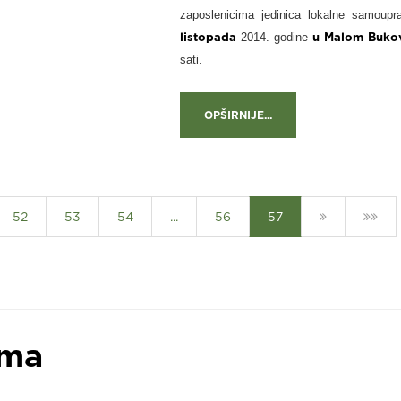
zaposlenicima jedinica lokalne samoup
listopada
2014. godine
u Malom Buko
sati.
OPŠIRNIJE...
52
53
54
...
56
57
ama