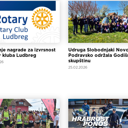
je nagrade za izvrsnost
Udruga Slobodnjaki Novo
y kluba Ludbreg
Podravsko održala Godiš
skupštinu
26
25.02.2026