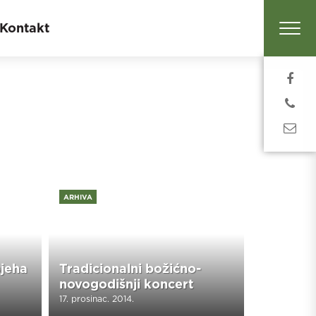
Kontakt
ARHIVA
pjeha
Tradicionalni božićno-
novogodišnji koncert
17. prosinac. 2014.