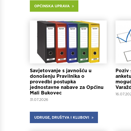
OPĆINSKA UPRAVA
Savjetovanje s javnošću u
Poziv 
donošenju Pravilnika o
anketu
provedbi postupka
moguć
jednostavne nabave za Općinu
Varažd
Mali Bukovec
16.07.20
31.07.2026
UDRUGE, DRUŠTVA I KLUBOVI