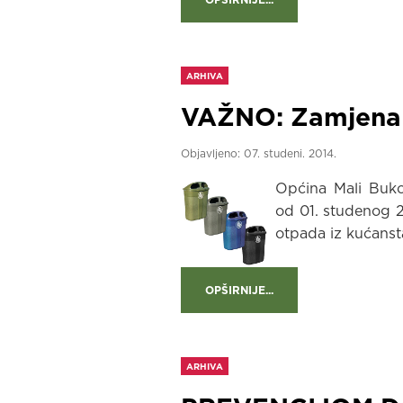
ARHIVA
VAŽNO: Zamjena 
Objavljeno:
07. studeni. 2014.
Općina Mali Buko
od 01. studenog 
otpada iz kućanst
OPŠIRNIJE...
ARHIVA