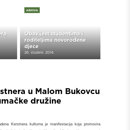
ARHIVA
era
Obavijest studentima i
roditeljima novorođene
djece
26. studeni. 2014.
rstnera u Malom Bukovcu
lumačke družine
dena Kerstnera kulturna je manifestacija koja promovira