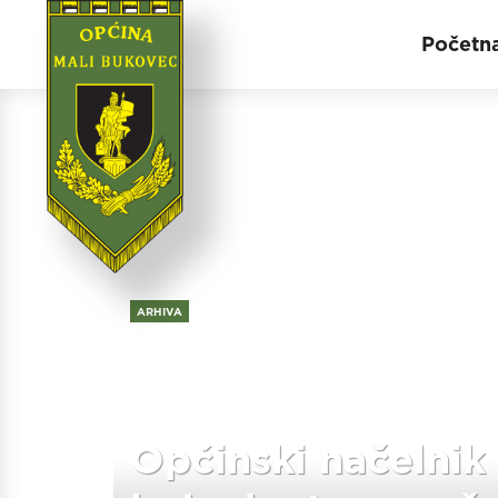
Početn
ARHIVA
Općinski načelnik 