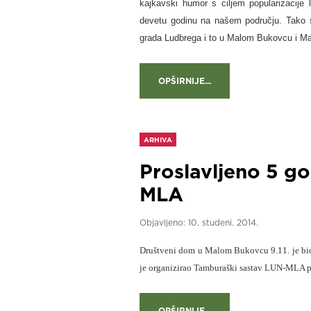
kajkavski humor s ciljem popularizacije 
devetu godinu na našem području. Tako s
grada Ludbrega i to u Malom Bukovcu i Ma
OPŠIRNIJE...
ARHIVA
Proslavljeno 5 g
MLA
Objavljeno:
10. studeni. 2014.
Društveni dom u Malom Bukovcu 9.11. je bio
je organizirao Tamburaški sastav LUN-MLA 
OPŠIRNIJE...