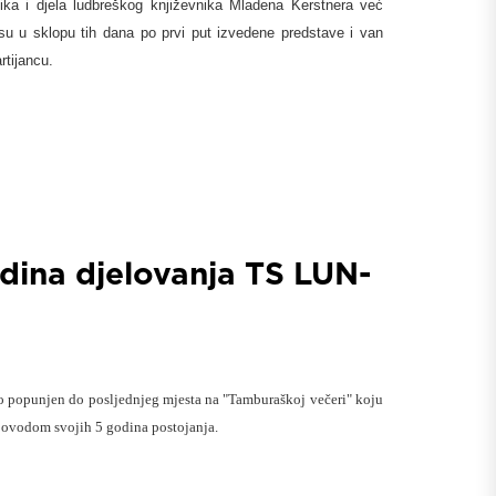
lika i djela ludbreškog književnika Mladena Kerstnera već
u u sklopu tih dana po prvi put izvedene predstave i van
rtijancu.
odina djelovanja TS LUN-
 popunjen do posljednjeg mjesta na "Tamburaškoj večeri" koju
povodom svojih 5 godina postojanja.