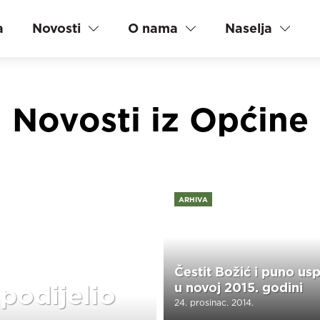
a
Novosti
O nama
Naselja
Novosti iz Općine
ARHIVA
Čestit Božić i puno us
podijelio
u novoj 2015. godini
24. prosinac. 2014.