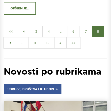
OPŠIRNIJE...
3
4
...
6
7
8
9
...
11
12
Novosti po rubrikama
UDRUGE, DRUŠTVA I KLUBOVI