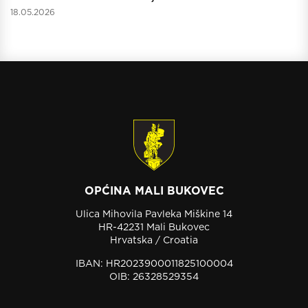
18.05.2026
OPĆINA MALI BUKOVEC
Ulica Mihovila Pavleka Miškine 14
HR-42231 Mali Bukovec
Hrvatska / Croatia
IBAN: HR2023900011825100004
OIB: 26328529354