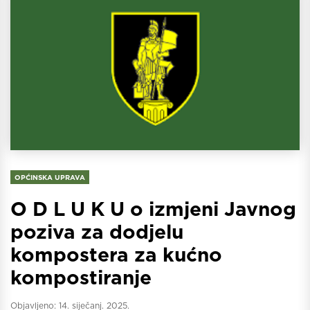
OPĆINSKA UPRAVA
O D L U K U o izmjeni Javnog
poziva za dodjelu
kompostera za kućno
kompostiranje
Objavljeno:
14. siječanj. 2025.