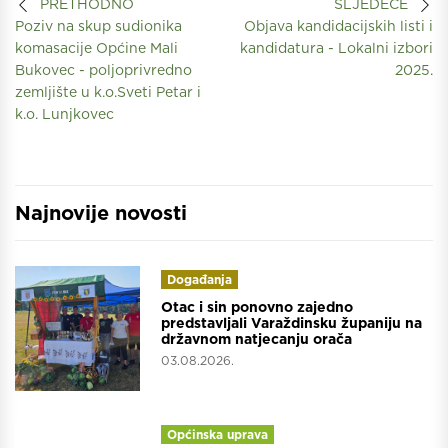
PRETHODNO
SLJEDEĆE
Poziv na skup sudionika
Objava kandidacijskih listi i
komasacije Općine Mali
kandidatura - Lokalni izbori
Bukovec - poljoprivredno
2025.
zemljište u k.o.Sveti Petar i
k.o. Lunjkovec
Najnovije novosti
Događanja
Otac i sin ponovno zajedno
predstavljali Varaždinsku županiju na
državnom natjecanju orača
03.08.2026.
Općinska uprava