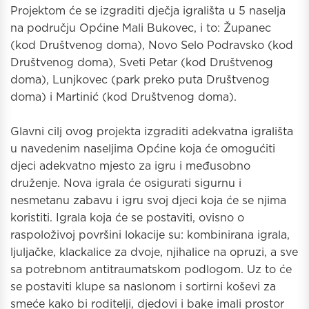
Projektom će se izgraditi dječja igrališta u 5 naselja
na području Općine Mali Bukovec, i to: Županec
(kod Društvenog doma), Novo Selo Podravsko (kod
Društvenog doma), Sveti Petar (kod Društvenog
doma), Lunjkovec (park preko puta Društvenog
doma) i Martinić (kod Društvenog doma).
Glavni cilj ovog projekta izgraditi adekvatna igrališta
u navedenim naseljima Općine koja će omogućiti
djeci adekvatno mjesto za igru i međusobno
druženje. Nova igrala će osigurati sigurnu i
nesmetanu zabavu i igru svoj djeci koja će se njima
koristiti. Igrala koja će se postaviti, ovisno o
raspoloživoj površini lokacije su: kombinirana igrala,
ljuljačke, klackalice za dvoje, njihalice na opruzi, a sve
sa potrebnom antitraumatskom podlogom. Uz to će
se postaviti klupe sa naslonom i sortirni koševi za
smeće kako bi roditelji, djedovi i bake imali prostor