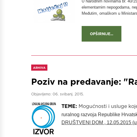
U Narodnim novinama br. 40/15 
elementarnim nepogodama, nepo
Međutim, omaškom u Ministarstv
OPŠIRNIJE...
ARHIVA
Poziv na predavanje: "R
Objavljeno:
06. svibanj. 2015.
TEME:
Mogućnosti i usluge koje
ruralnog razvoja Republike Hrvats
DRUŠTVENI DOM , 12.05.2015 (uto