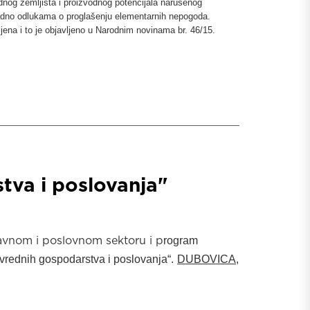
dnog zemljišta i proizvodnog potencijala narušenog
adno odlukama o proglašenju elementarnih nepogoda.
ena i to je objavljeno u Narodnim novinama br. 46/15.
tva i poslovanja"
javnom i poslovnom sektoru i p
rogram
vrednih gospodarstva i poslovanja“.
DUBOVICA,