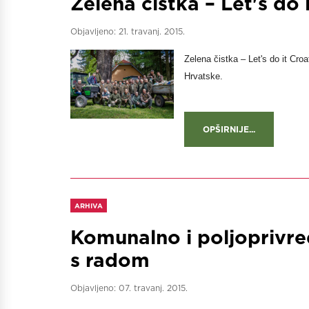
Zelena čistka – Let's do 
Objavljeno:
21. travanj. 2015.
Zelena čistka – Let's do it Croa
Hrvatske.
OPŠIRNIJE...
ARHIVA
Komunalno i poljoprivre
s radom
Objavljeno:
07. travanj. 2015.