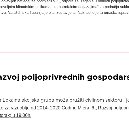
objavljen natječaj za podmjeru 5.2 „Potpora za ulaganja u obnovu poljoprivre
voljnim klimatskim prilikama i katastrofalnim događajima“ za područja sukl
u, Varaždinska županija je bila izostavljena. Naknadno je ta omaška ispravlj
azvoj poljoprivrednih gospodars
 Lokalna akcijska grupa može pružiti civilnom sektoru , 
ke za razdoblje od 2014- 2020 Godine Mjera 6 „ Razvoj poljopri
rak) u 19:00h.