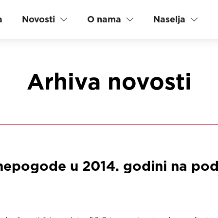
a
Novosti
O nama
Naselja
Arhiva novosti
nepogode u 2014. godini na pod