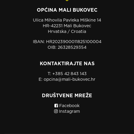
OPĆINA MALI BUKOVEC
Ulica Mihovila Pavleka Miškine 14
HR-42231 Mali Bukovec
Hrvatska / Croatia
IBAN: HR2023900011825100004
OIB: 26328529354
KONTAKTIRAJTE NAS
T:
+385 42 843 143
E:
opcina@mali-bukovec.hr
DRUŠTVENE MREŽE
Facebook
Instagram