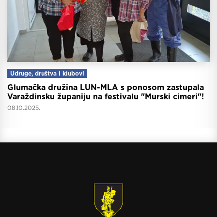
Udruge, društva i klubovi
Glumačka družina LUN-MLA s ponosom zastupala
Varaždinsku županiju na festivalu "Murski cimeri"!
08.10.2025.