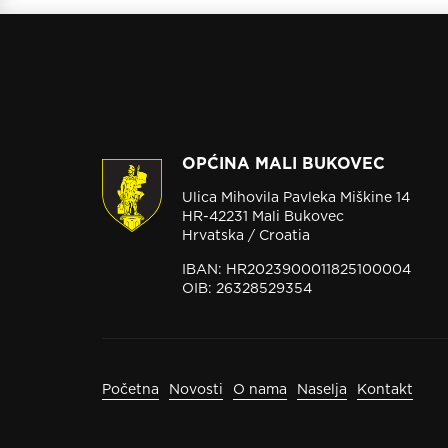
OPĆINA MALI BUKOVEC
Ulica Mihovila Pavleka Miškine 14
HR-42231 Mali Bukovec
Hrvatska / Croatia
IBAN: HR2023900011825100004
OIB: 26328529354
Početna
Novosti
O nama
Naselja
Kontakt