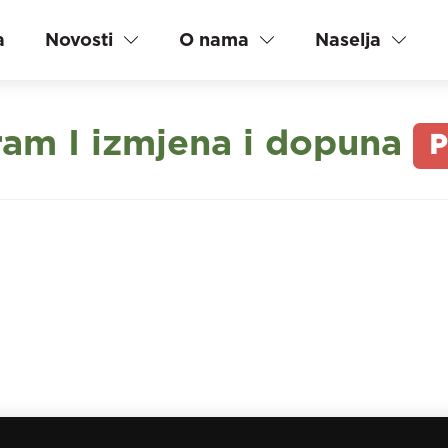
a
Novosti
O nama
Naselja
am I izmjena i dopuna
P