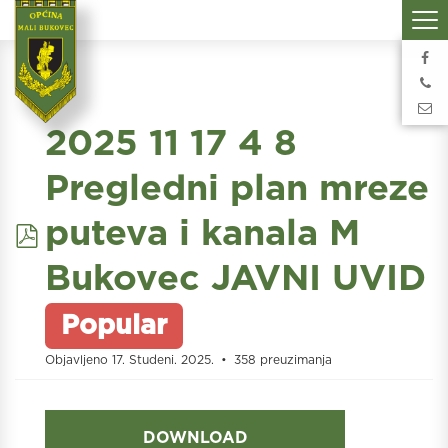
2025 11 17 4 8
Pregledni plan mreze
pdf
puteva i kanala M
Bukovec JAVNI UVID
Popular
Objavljeno 17. Studeni. 2025.
358 preuzimanja
DOWNLOAD