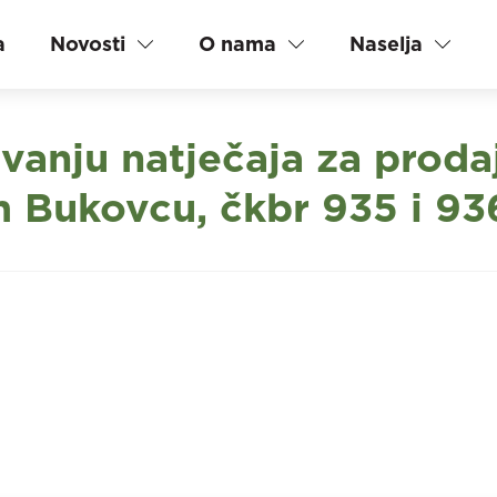
a
Novosti
O nama
Naselja
ivanju natječaja za prod
m Bukovcu, čkbr 935 i 93