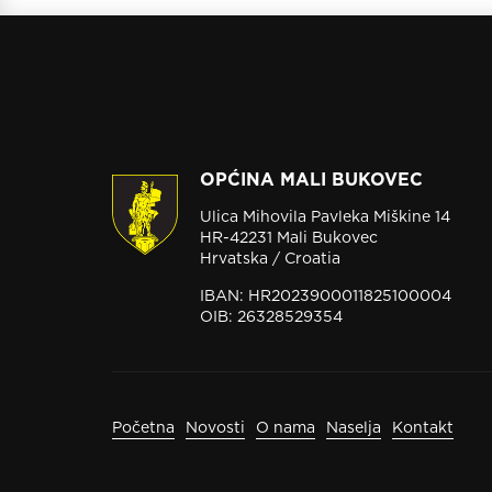
OPĆINA MALI BUKOVEC
Ulica Mihovila Pavleka Miškine 14
HR-42231 Mali Bukovec
Hrvatska / Croatia
IBAN: HR2023900011825100004
OIB: 26328529354
Početna
Novosti
O nama
Naselja
Kontakt