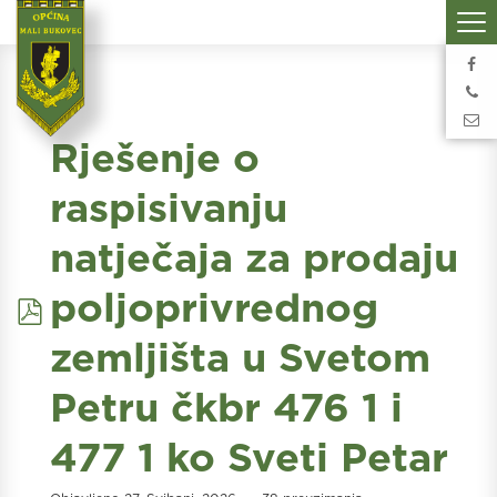
Rješenje o
raspisivanju
natječaja za prodaju
pdf
poljoprivrednog
zemljišta u Svetom
Petru čkbr 476 1 i
477 1 ko Sveti Petar