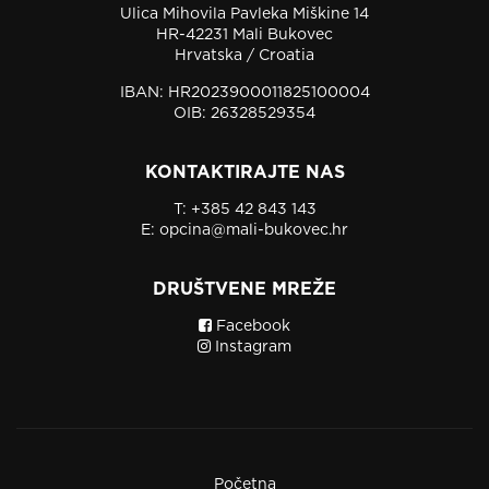
Ulica Mihovila Pavleka Miškine 14
HR-42231 Mali Bukovec
Hrvatska / Croatia
IBAN: HR2023900011825100004
OIB: 26328529354
KONTAKTIRAJTE NAS
T:
+385 42 843 143
E:
opcina@mali-bukovec.hr
DRUŠTVENE MREŽE
Facebook
Instagram
Početna