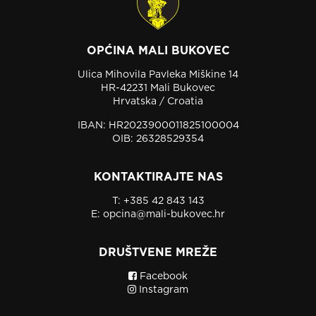
OPĆINA MALI BUKOVEC
Ulica Mihovila Pavleka Miškine 14
HR-42231 Mali Bukovec
Hrvatska / Croatia
IBAN: HR2023900011825100004
OIB: 26328529354
KONTAKTIRAJTE NAS
T:
+385 42 843 143
E:
opcina@mali-bukovec.hr
DRUŠTVENE MREŽE
Facebook
Instagram