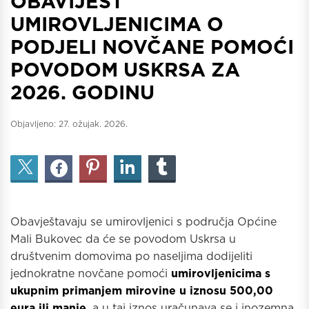
OBAVIJEST
UMIROVLJENICIMA O
PODJELI NOVČANE POMOĆI
POVODOM USKRSA ZA
2026. GODINU
Objavljeno:
27. ožujak. 2026.
Obavještavaju se umirovljenici s područja Općine
Mali Bukovec da će se povodom Uskrsa u
društvenim domovima po naseljima dodijeliti
jednokratne novčane pomoći
umirovljenicima s
ukupnim primanjem mirovine u iznosu 500,00
eura ili manje
, a u taj iznos uračunava se i inozemna