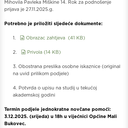
Mihovila Pavleka Miškine 14. Rok za podnošenje
prijava je 27.11.2025.g.
Potrebno je priložiti sljedeće dokumente:
document
1.
Obrazac zahtjeva
(
41 KB
)
document
2.
Privola
(
14 KB
)
3. Obostrana preslika osobne iskaznice (original
na uvid prilikom podjele)
4. Potvrda o upisu na studij u tekućoj
akademskoj godini
Termin podjele jednokratne novčane pomoći:
3.12.2025. (srijeda) u 18h u vijećnici Općine Mali
Bukovec.