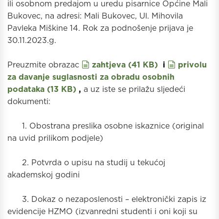
ili osobnom predajom u uredu pisarnice Općine Mali
Bukovec, na adresi: Mali Bukovec, Ul. Mihovila
Pavleka Miškine 14. Rok za podnošenje prijava je
30.11.2023.g.
document
document
Preuzmite obrazac
zahtjeva
(
41 KB
)
i
privolu
za davanje suglasnosti za obradu osobnih
podataka
(
13 KB
)
,
a uz iste se prilažu sljedeći
dokumenti:
1. Obostrana preslika osobne iskaznice (original
na uvid prilikom podjele)
2. Potvrda o upisu na studij u tekućoj
akademskoj godini
3. Dokaz o nezaposlenosti – elektronički zapis iz
evidencije HZMO (izvanredni studenti i oni koji su