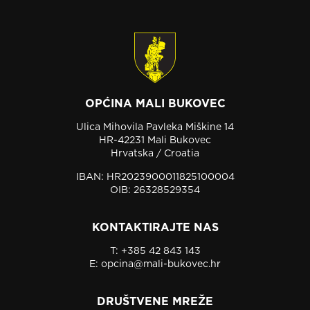
OPĆINA MALI BUKOVEC
Ulica Mihovila Pavleka Miškine 14
HR-42231 Mali Bukovec
Hrvatska / Croatia
IBAN: HR2023900011825100004
OIB: 26328529354
KONTAKTIRAJTE NAS
T:
+385 42 843 143
E:
opcina@mali-bukovec.hr
DRUŠTVENE MREŽE