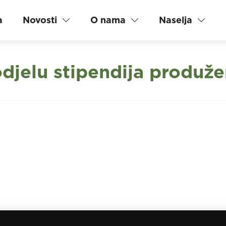
a
Novosti
O nama
Naselja
djelu stipendija produže