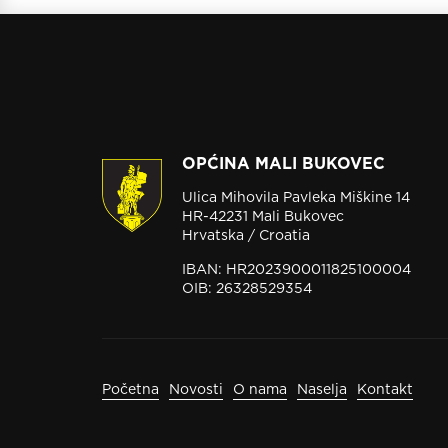
OPĆINA MALI BUKOVEC
Ulica Mihovila Pavleka Miškine 14
HR-42231 Mali Bukovec
Hrvatska / Croatia
IBAN: HR2023900011825100004
OIB: 26328529354
Početna
Novosti
O nama
Naselja
Kontakt