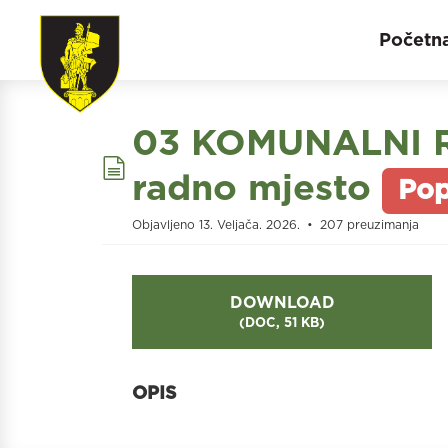
Početn
03 KOMUNALNI RA
document
radno mjesto
Pop
Objavljeno 13. Veljača. 2026.
207 preuzimanja
DOWNLOAD
(
DOC,
51 KB
)