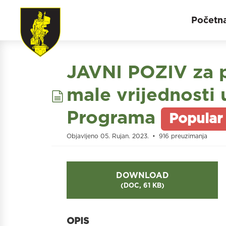
Početn
JAVNI POZIV za p
document
male vrijednosti 
Programa
Popular
Objavljeno 05. Rujan. 2023.
916 preuzimanja
DOWNLOAD
(
DOC,
61 KB
)