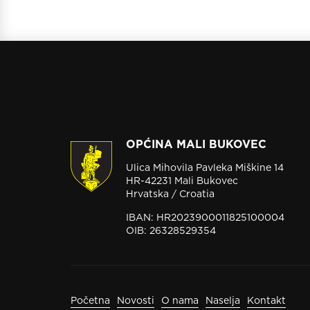
OPĆINA MALI BUKOVEC
Ulica Mihovila Pavleka Miškine 14
HR-42231 Mali Bukovec
Hrvatska / Croatia
IBAN: HR2023900011825100004
OIB: 26328529354
Početna
Novosti
O nama
Naselja
Kontakt