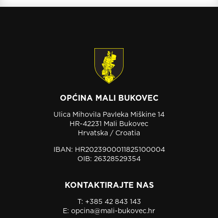
OPĆINA MALI BUKOVEC
Ulica Mihovila Pavleka Miškine 14
HR-42231 Mali Bukovec
Hrvatska / Croatia
IBAN: HR2023900011825100004
OIB: 26328529354
KONTAKTIRAJTE NAS
T:
+385 42 843 143
E:
opcina@mali-bukovec.hr