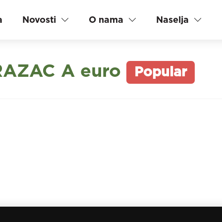
a
Novosti
O nama
Naselja
AZAC A euro
Popular