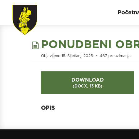
Početn
document
PONUDBENI OBR
Objavljeno 15. Siječanj. 2025.
467 preuzimanja
DOWNLOAD
(
DOCX,
13 KB
)