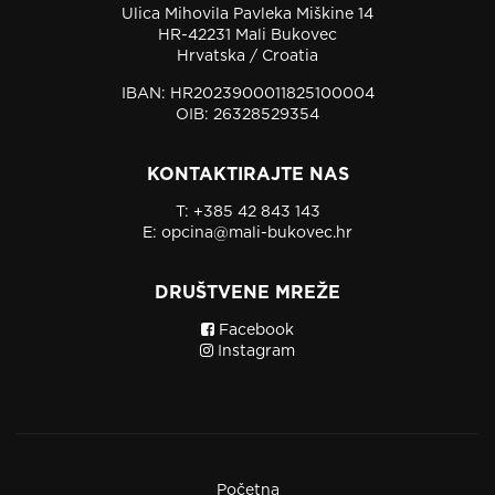
Ulica Mihovila Pavleka Miškine 14
HR-42231 Mali Bukovec
Hrvatska / Croatia
IBAN: HR2023900011825100004
OIB: 26328529354
KONTAKTIRAJTE NAS
T:
+385 42 843 143
E:
opcina@mali-bukovec.hr
DRUŠTVENE MREŽE
Facebook
Instagram
Početna