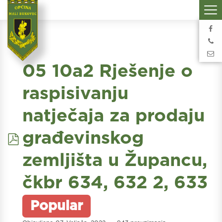
05 10a2 Rješenje o
raspisivanju
natječaja za prodaju
pdf
građevinskog
zemljišta u Župancu,
čkbr 634, 632 2, 633
Popular