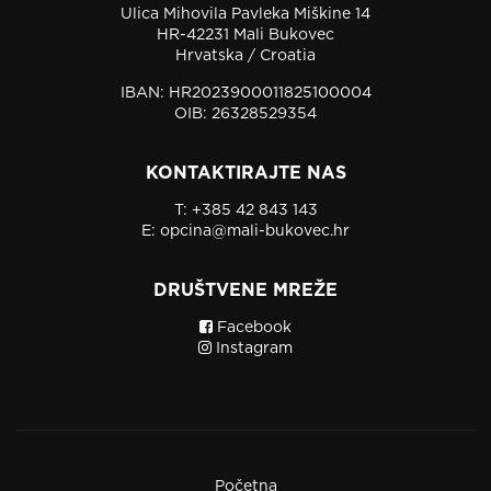
Ulica Mihovila Pavleka Miškine 14
HR-42231 Mali Bukovec
Hrvatska / Croatia
IBAN: HR2023900011825100004
OIB: 26328529354
KONTAKTIRAJTE NAS
T:
+385 42 843 143
E:
opcina@mali-bukovec.hr
DRUŠTVENE MREŽE
Facebook
Instagram
Početna